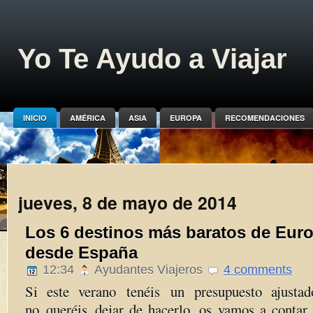
Yo Te Ayudo a Viajar
INICIO
AMÉRICA
ASIA
EUROPA
RECOMENDACIONES
jueves, 8 de mayo de 2014
Los 6 destinos más baratos de Euro
desde España
12:34
Ayudantes Viajeros
4 comments
Si este verano
tenéis
un presupuesto ajustad
no
queréis
dejar de hacerlo, os vamos a contar