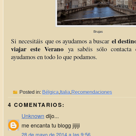
Brujas
el desti
Si
necesitáis
que os ayudamos a buscar
viajar este Verano
ya sabéis sólo contacta
ayudamos en todo lo que podamos.
Posted in:
Bélgica
,
Italia
,
Recomendaciones
4 COMENTARIOS:
Unknown
dijo...
me encanta tu blogg jijiji
28 de mayo de 2014 a las 9:56