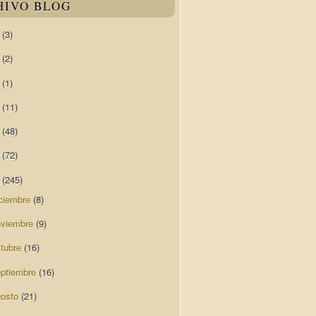
HIVO BLOG
0
(3)
9
(2)
8
(1)
7
(11)
6
(48)
5
(72)
4
(245)
ciembre
(8)
oviembre
(9)
ctubre
(16)
eptiembre
(16)
gosto
(21)