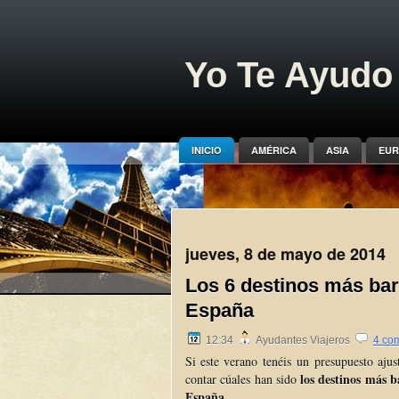
Yo Te Ayudo 
INICIO
AMÉRICA
ASIA
EUR
jueves, 8 de mayo de 2014
Los 6 destinos más bar
España
12:34
Ayudantes Viajeros
4 co
Si este verano
tenéis
un presupuesto ajus
los destinos más b
contar cúales han sido
España.