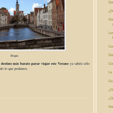
Dó
¿D
Dó
Lo
Co
Dó
Brujas
l destino más barato parar viajar este Verano
ya sabéis sólo
Có
todo lo que podamos.
La
Guí
¿Q
¿Q
Ho