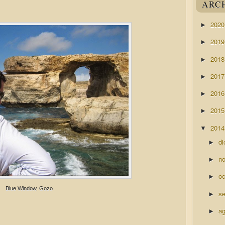
ARC
202
►
201
►
201
►
201
►
201
►
201
►
201
▼
di
►
n
►
o
►
Blue Window, Gozo
s
►
a
►