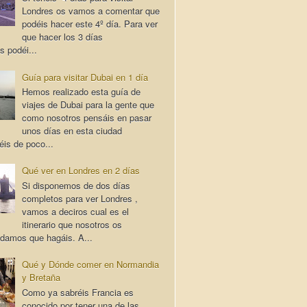
Londres os vamos a comentar que
podéis hacer este 4º día. Para ver
que hacer los 3 días
s podéi...
Guía para visitar Dubai en 1 día
Hemos realizado esta guía de
viajes de Dubai para la gente que
como nosotros pensáis en pasar
unos días en esta ciudad
éis de poco...
Qué ver en Londres en 2 días
Si disponemos de dos días
completos para ver Londres ,
vamos a deciros cual es el
itinerario que nosotros os
damos que hagáis. A...
Qué y Dónde comer en Normandia
y Bretaña
Como ya sabréis Francia es
conocido por tener una de las