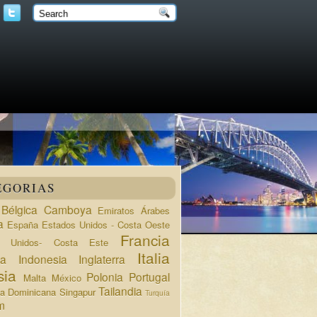
EGORIAS
Bélgica
Camboya
Emiratos Árabes
a
España
Estados Unidos - Costa Oeste
Francia
s Unidos- Costa Este
Italia
da
Indonesia
Inglaterra
sia
Polonia
Portugal
Malta
México
Tailandia
ca Dominicana
Singapur
Turquía
m