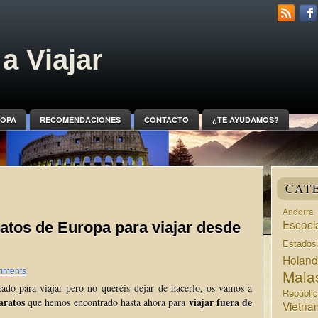
a Viajar
OPA
RECOMENDACIONES
CONTACTO
¿TE AYUDAMOS?
CAT
Andorra
Escoci
atos de Europa para viajar desde
Estado
Holan
Mala
mments
tado para viajar pero no
queréis
dejar de hacerlo, os vamos a
Repúbli
aratos
viajar fuera de
que hemos encontrado hasta ahora para
Vietna