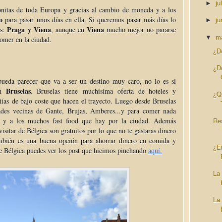
ju
►
onitas de toda Europa y gracias al cambio de moneda y a los
o
para pasar unos días en ella. Si queremos pasar más días lo
ju
►
Praga y Viena
Viena
os:
, aunque en
mucho mejor no pararse
m
▼
comer en la ciudad.
¿D
¿D
ueda parecer que va a ser un destino muy caro, no lo es si
Bruselas
en
. Bruselas tiene muchísima oferta de hoteles y
¿Q
as de bajo coste que hacen el trayecto. Luego desde Bruselas
ades vecinas de Gante, Brujas, Amberes...y para comer nada
Re
a y a los muchos fast food que hay por la ciudad. Además
sitar de Bélgica son gratuitos por lo que no te gastaras dinero
ambién es una buena opción para ahorrar dinero en comida y
¿En
de Bélgica puedes ver los post que hicimos pinchando
aquí.
La
La