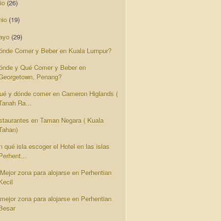
lio
(26)
nio
(19)
ayo
(29)
ónde Comer y Beber en Kuala Lumpur?
ónde y Qué Comer y Beber en
Georgetown, Penang?
ué y dónde comer en Cameron Higlands (
Tanah Ra...
staurantes en Taman Negara ( Kuala
Tahan)
 qué isla escoger el Hotel en las islas
Perhent...
 Mejor zona para alojarse en Perhentian
Kecil
 mejor zona para alojarse en Perhentian
Besar