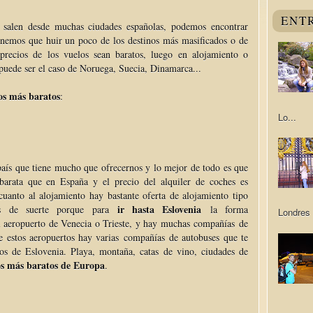
ENT
salen desde muchas ciudades españolas, podemos encontrar
enemos que huir un poco de los destinos más masificados o de
precios de los vuelos sean baratos, luego en alojamiento o
puede ser el caso de Noruega, Suecia, Dinamarca...
nos más baratos
:
Lo...
país que tiene mucho que ofrecernos y lo mejor de todo es que
arata que en España y el precio del alquiler de coches es
cuanto al alojamiento hay bastante oferta de alojamiento tipo
ir hasta Eslovenia
os de suerte porque para
la forma
Londres 
l aeropuerto de Venecia o Trieste, y hay muchas compañías de
e estos aeropuertos hay varias compañías de autobuses que te
os de Eslovenia. Playa, montaña, catas de vino, ciudades de
nos más baratos de Europa
.