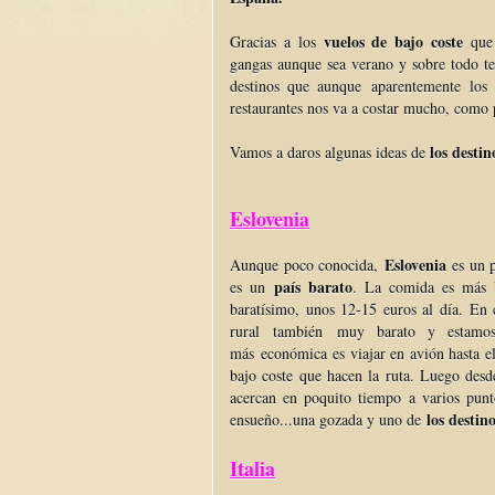
vuelos de bajo coste
Gracias a los
que 
gangas aunque sea verano y sobre todo t
destinos que aunque aparentemente los 
restaurantes nos va a costar mucho, como 
los desti
Vamos a daros algunas ideas de
Eslovenia
Eslovenia
Aunque poco conocida,
es un 
país barato
es un
. La comida es más b
baratísimo, unos 12-15 euros al día. En 
rural también muy barato y estam
más económica es viajar en avión hasta e
bajo coste que hacen la ruta. Luego desd
acercan en poquito tiempo a varios punt
los desti
ensueño...una gozada y uno de
Italia