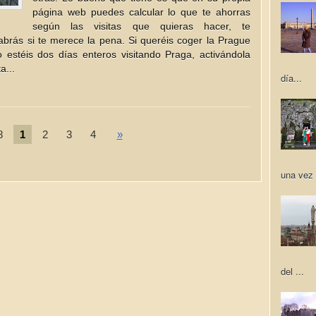
página web puedes calcular lo que te ahorras
según las visitas que quieras hacer, te
brás si te merece la pena. Si queréis coger la Prague
stéis dos días enteros visitando Praga, activándola
a...
día...
8
1
2
3
4
»
una vez 
del ...