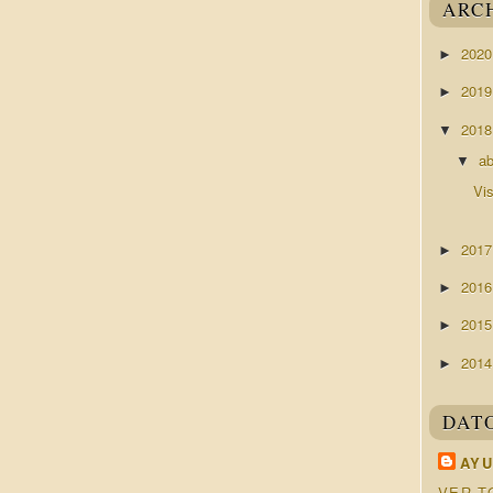
ARC
202
►
201
►
201
▼
ab
▼
Vi
201
►
201
►
201
►
201
►
DAT
AYU
VER T