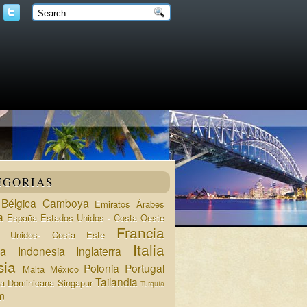
EGORIAS
Bélgica
Camboya
Emiratos Árabes
a
España
Estados Unidos - Costa Oeste
Francia
s Unidos- Costa Este
Italia
da
Indonesia
Inglaterra
sia
Polonia
Portugal
Malta
México
Tailandia
ca Dominicana
Singapur
Turquía
m