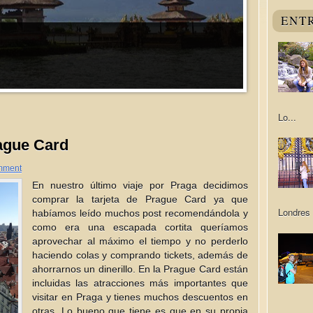
ENT
Lo...
rague Card
mment
En nuestro último viaje por Praga decidimos
comprar la tarjeta de Prague Card ya que
Londres 
habíamos leído muchos post recomendándola y
como era una escapada cortita queríamos
aprovechar al máximo el tiempo y no perderlo
haciendo colas y comprando tickets, además de
ahorrarnos un dinerillo. En la Prague Card están
incluidas las atracciones más importantes que
visitar en Praga y tienes muchos descuentos en
otras. Lo bueno que tiene es que en su propia