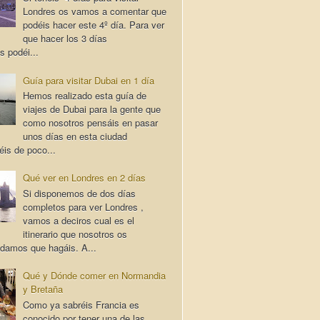
Londres os vamos a comentar que
podéis hacer este 4º día. Para ver
que hacer los 3 días
s podéi...
Guía para visitar Dubai en 1 día
Hemos realizado esta guía de
viajes de Dubai para la gente que
como nosotros pensáis en pasar
unos días en esta ciudad
éis de poco...
Qué ver en Londres en 2 días
Si disponemos de dos días
completos para ver Londres ,
vamos a deciros cual es el
itinerario que nosotros os
damos que hagáis. A...
Qué y Dónde comer en Normandia
y Bretaña
Como ya sabréis Francia es
conocido por tener una de las