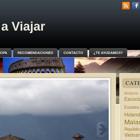
a Viajar
OPA
RECOMENDACIONES
CONTACTO
¿TE AYUDAMOS?
CAT
Andorra
Escoci
Estado
Holan
Mala
Repúbli
Vietna