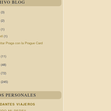
HIVO BLOG
0
(3)
9
(2)
8
(1)
ril
(1)
sitar Praga con la Prague Card
7
(11)
6
(48)
5
(72)
4
(245)
OS PERSONALES
DANTES VIAJEROS
ODO MI PERFIL