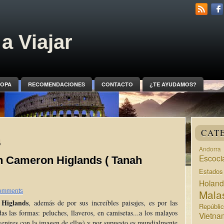
a Viajar
OPA
RECOMENDACIONES
CONTACTO
¿TE AYUDAMOS?
CAT
4
Andorra
Escoci
 Cameron Higlands ( Tanah
Estado
Holan
Mala
omments
Higlands
, además de por sus increíbles paisajes, es por las
Repúbli
das las formas: peluches, llaveros, en camisetas...a los malayos
Vietna
venires con la imagen de ellas) y por supuesto es mundialmente