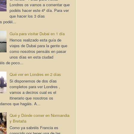
Londres os vamos a comentar que
podéis hacer este 4º día. Para ver
que hacer los 3 días
s podéi...
Guía para visitar Dubai en 1 día
Hemos realizado esta guía de
viajes de Dubai para la gente que
como nosotros pensáis en pasar
unos días en esta ciudad
éis de poco...
Qué ver en Londres en 2 días
Si disponemos de dos días
completos para ver Londres ,
vamos a deciros cual es el
itinerario que nosotros os
damos que hagáis. A...
Qué y Dónde comer en Normandia
y Bretaña
Como ya sabréis Francia es
conocido por tener una de las