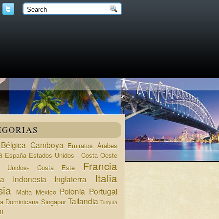
EGORIAS
Bélgica
Camboya
Emiratos Árabes
a
España
Estados Unidos - Costa Oeste
Francia
s Unidos- Costa Este
Italia
da
Indonesia
Inglaterra
sia
Polonia
Portugal
Malta
México
Tailandia
ca Dominicana
Singapur
Turquía
m