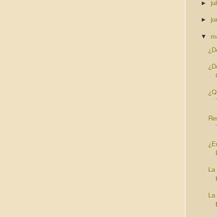
ju
►
ju
►
m
▼
¿D
¿D
¿Q
Re
¿En
La
La