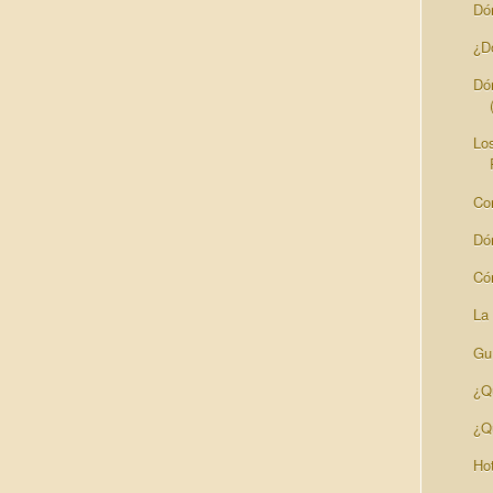
Dó
¿D
Dó
Lo
Co
Dó
Có
La
Guí
¿Q
¿Q
Ho