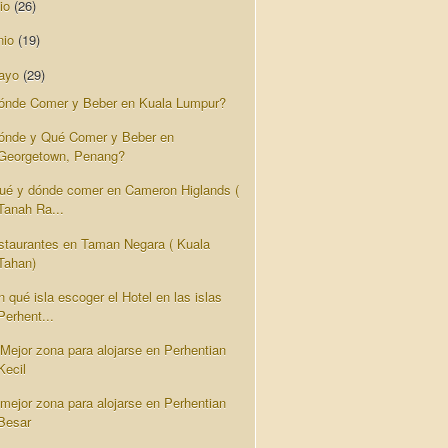
lio
(26)
nio
(19)
ayo
(29)
ónde Comer y Beber en Kuala Lumpur?
ónde y Qué Comer y Beber en
Georgetown, Penang?
ué y dónde comer en Cameron Higlands (
Tanah Ra...
staurantes en Taman Negara ( Kuala
Tahan)
 qué isla escoger el Hotel en las islas
Perhent...
 Mejor zona para alojarse en Perhentian
Kecil
 mejor zona para alojarse en Perhentian
Besar