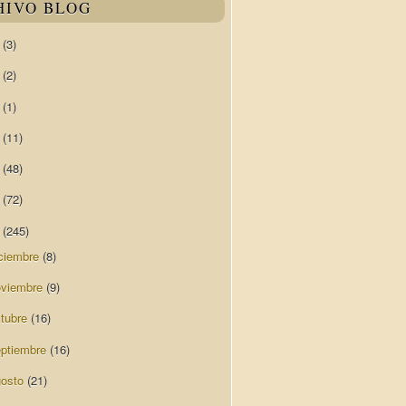
HIVO BLOG
0
(3)
9
(2)
8
(1)
7
(11)
6
(48)
5
(72)
4
(245)
ciembre
(8)
oviembre
(9)
ctubre
(16)
eptiembre
(16)
gosto
(21)