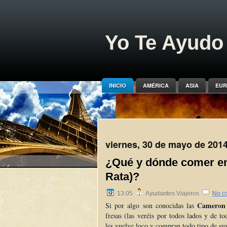
Yo Te Ayudo 
INICIO
AMÉRICA
ASIA
EUR
viernes, 30 de mayo de 201
¿Qué y dónde comer en
Rata)?
13:05
Ayudantes Viajeros
No c
Cameron 
Si por algo son conocidas las
fresas (las veréis por todos lados y de to
les vuelve loco y compran todo tipo de su