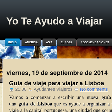
Yo Te Ayudo a Viajar
INICIO
AMÉRICA
ASIA
EUROPA
RECOMENDACIONES
viernes, 19 de septiembre de 2014
Guía de viaje para viajar a Lisboa
21:00
Ayudantes Viajeros
No comments
guía 
Vamos a comenzar a escribir una nueva
guía de Lisboa
una
que os ayude a organizar a
viaje a la capital portuguesa, una ciudad que sor