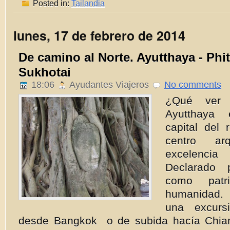
Posted in:
Tailandia
lunes, 17 de febrero de 2014
De camino al Norte. Ayutthaya - Phi
Sukhotai
18:06
Ayudantes Viajeros
No comments
¿Qué ver 
Ayutthaya 
capital del
centro arq
excelencia
Declarado 
como patr
humanidad.
una excurs
desde Bangkok o de subida hacía Chia