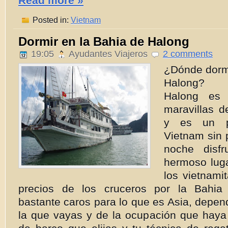
Read more »
Posted in:
Vietnam
Dormir en la Bahia de Halong
19:05
Ayudantes Viajeros
2 comments
¿Dónde dormi
Halong? 
Halong es
maravillas d
y es un p
Vietnam sin 
noche disf
hermoso luga
los vietnami
precios de los cruceros por la Bahi
bastante caros para lo que es Asia, depen
la que vayas y de la ocupación que haya 