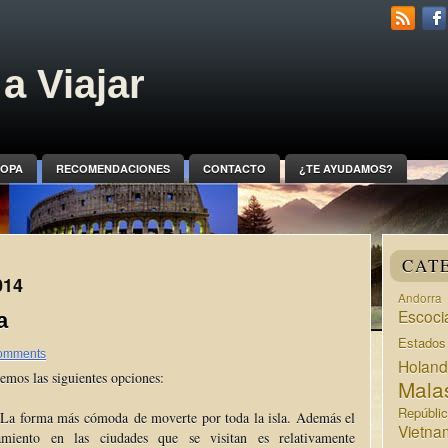
a Viajar
OPA
RECOMENDACIONES
CONTACTO
¿TE AYUDAMOS?
CAT
014
Andorra
Escoci
a
Estado
omments
Holan
emos las siguientes opciones:
Mala
Repúbli
La forma más cómoda de moverte por toda la isla. Además el
Vietna
amiento en las ciudades que se visitan es relativamente