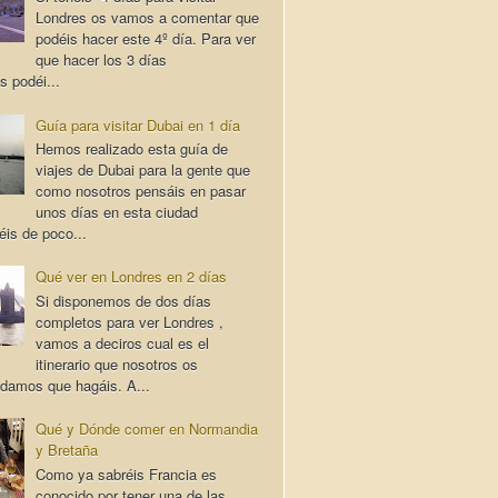
Londres os vamos a comentar que
podéis hacer este 4º día. Para ver
que hacer los 3 días
s podéi...
Guía para visitar Dubai en 1 día
Hemos realizado esta guía de
viajes de Dubai para la gente que
como nosotros pensáis en pasar
unos días en esta ciudad
éis de poco...
Qué ver en Londres en 2 días
Si disponemos de dos días
completos para ver Londres ,
vamos a deciros cual es el
itinerario que nosotros os
damos que hagáis. A...
Qué y Dónde comer en Normandia
y Bretaña
Como ya sabréis Francia es
conocido por tener una de las