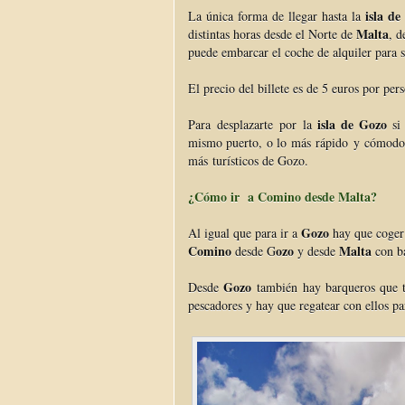
isla d
La única forma de llegar hasta la
Malta
distintas horas desde el Norte de
, d
puede embarcar el coche de alquiler para 
El precio del billete es de 5 euros por pe
isla de Gozo
Para desplazarte por la
si 
mismo puerto, o lo más rápido y cómodo e
más turísticos de Gozo.
¿Cómo ir a Comino desde Malta?
Gozo
Al igual que para ir a
hay que coger 
Comino
ozo
Malta
desde G
y desde
con b
Gozo
Desde
también hay barqueros que te
pescadores y hay que regatear con ellos pa