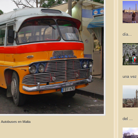
día...
una vez 
del ...
Autobuses en Malta