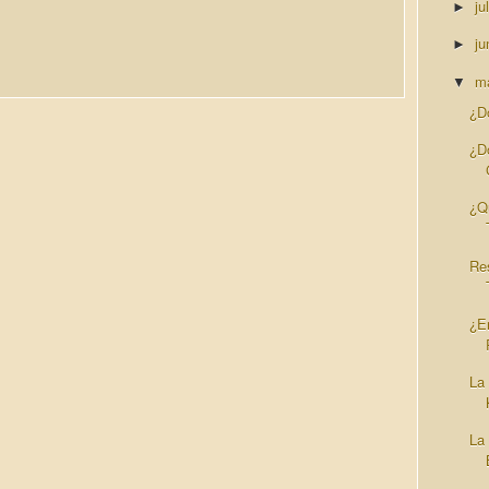
ju
►
ju
►
m
▼
¿D
¿D
¿Q
Re
¿En
La
La