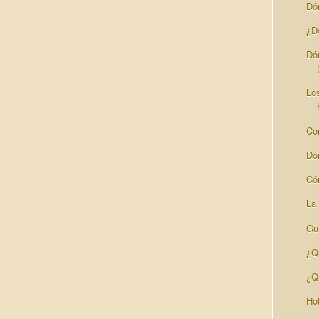
Dó
¿D
Dó
Lo
Co
Dó
Có
La
Guí
¿Q
¿Q
Ho