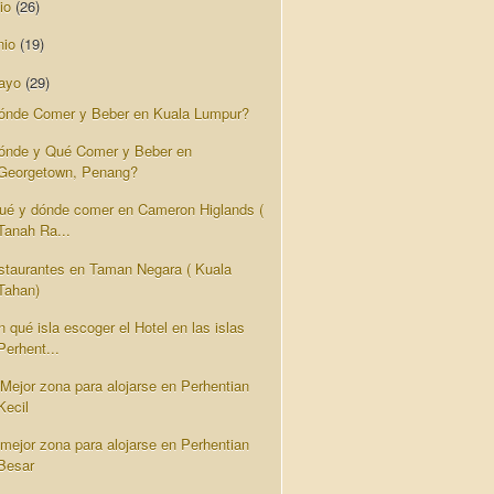
lio
(26)
nio
(19)
ayo
(29)
ónde Comer y Beber en Kuala Lumpur?
ónde y Qué Comer y Beber en
Georgetown, Penang?
ué y dónde comer en Cameron Higlands (
Tanah Ra...
staurantes en Taman Negara ( Kuala
Tahan)
 qué isla escoger el Hotel en las islas
Perhent...
 Mejor zona para alojarse en Perhentian
Kecil
 mejor zona para alojarse en Perhentian
Besar