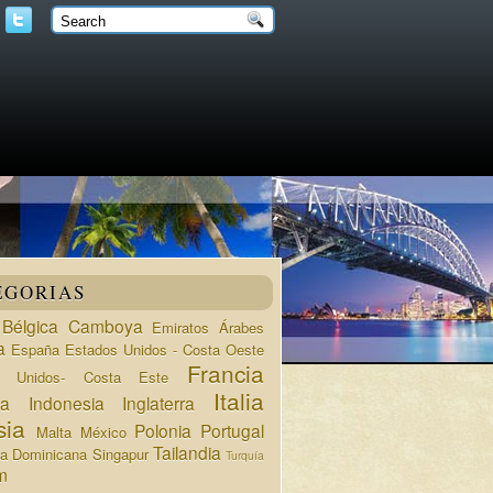
EGORIAS
Bélgica
Camboya
Emiratos Árabes
a
España
Estados Unidos - Costa Oeste
Francia
s Unidos- Costa Este
Italia
da
Indonesia
Inglaterra
sia
Polonia
Portugal
Malta
México
Tailandia
ca Dominicana
Singapur
Turquía
m