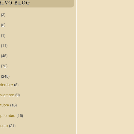
HIVO BLOG
0
(3)
9
(2)
8
(1)
7
(11)
6
(48)
5
(72)
4
(245)
ciembre
(8)
oviembre
(9)
ctubre
(16)
eptiembre
(16)
gosto
(21)