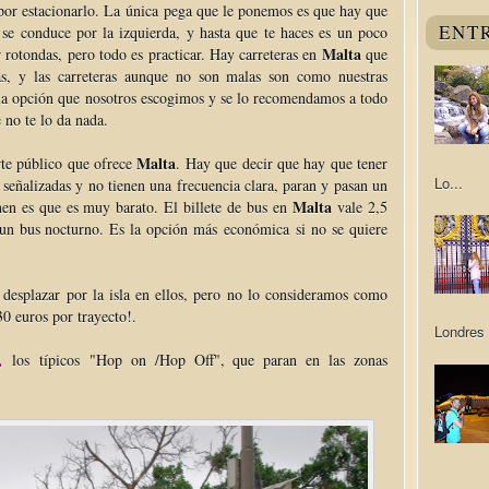
por estacionarlo. La única pega que le ponemos es que hay que
ENT
 se conduce por la izquierda, y hasta que te haces es un poco
Malta
rotondas, pero todo es practicar. Hay carreteras en
que
s, y las carreteras aunque no son malas son como nuestras
 la opción que nosotros escogimos y se lo recomendamos a todo
 no te lo da nada.
Malta
rte público que ofrece
. Hay que decir que hay que tener
Lo...
señalizadas y no tienen una frecuencia clara, paran y pasan un
Malta
en es que es muy barato. El billete de bus en
vale 2,5
 un bus nocturno. Es la opción más económica si no se quiere
desplazar por la isla en ellos, pero no lo consideramos como
0 euros por trayecto!.
Londres 
,
los típicos "Hop on /Hop Off", que paran en las zonas