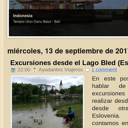
Indonesia
Templo Ulun Danu Batur - Bali
miércoles, 13 de septiembre de 201
Excursiones desde el Lago Bled (Es
22:00
Ayudantes Viajeros
1 comment
En este po
hablar d
excursione
realizar des
desde ot
Eslovenia
contamos en