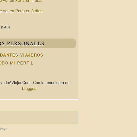
é ver en París en 4 días
é ver en París en 3 días
4
(245)
OS PERSONALES
DANTES VIAJEROS
ODO MI PERFIL
yudoAViajar.Com. Con la tecnología de
Blogger
.
rveys