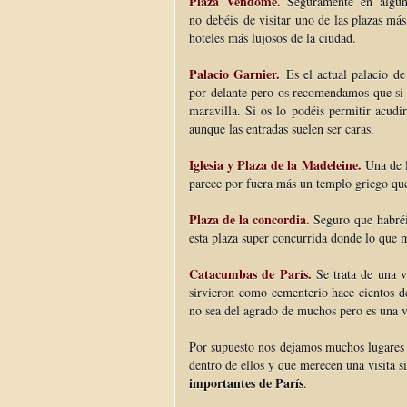
Plaza Vendome.
Seguramente en alguno
no debéis de visitar uno de las plazas má
hoteles más lujosos de la ciudad.
Palacio Garnier.
Es el actual palacio d
por delante pero os recomendamos que si o
maravilla. Si os lo podéis permitir acudi
aunque las entradas suelen ser caras.
Iglesia y Plaza de la Madeleine.
Una de l
parece por fuera más un templo griego que u
Plaza de la concordia.
Seguro que habréis
esta plaza super concurrida donde lo que 
Catacumbas de París.
Se trata de una vi
sirvieron como cementerio hace cientos de
no sea del agrado de muchos pero es una v
Por supuesto nos dejamos muchos lugares q
dentro de ellos y que merecen una visita si
importantes de París
.