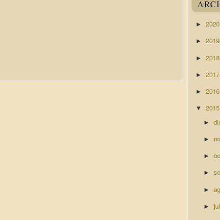
ARC
202
►
201
►
201
►
201
►
201
►
201
▼
di
►
n
►
o
►
s
►
a
►
ju
►