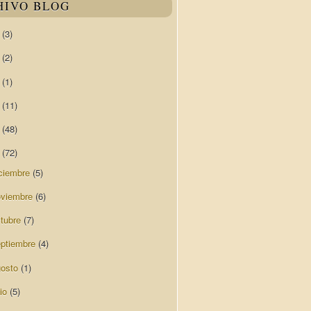
HIVO BLOG
0
(3)
9
(2)
8
(1)
7
(11)
6
(48)
5
(72)
ciembre
(5)
oviembre
(6)
ctubre
(7)
eptiembre
(4)
gosto
(1)
lio
(5)