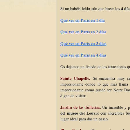
4 día
Si no habéis leído aún que hacer los
Qué ver en París en 1 día
Qué ver en París en 2 días
Qué ver en París en 3 días
Qué ver en París en 4 días
Os dejamos un listado de las atracciones qu
Sainte Chapelle.
Se encuentra muy c
impresionante donde lo que más llama l
impresionante como puede ser Notre Dam
digna de visitar.
Jardín de las Tullerias.
Un increíble y p
museo del Louvr
del
e con increíbles fu
lugar ideal para dar un paseo.