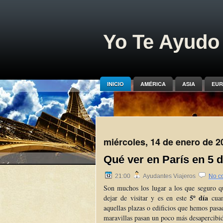
Yo Te Ayudo 
INICIO
AMÉRICA
ASIA
EUR
miércoles, 14 de enero de 2
Qué ver en París en 5 d
21:00
Ayudantes Viajeros
No c
Son muchos los lugar a los que seguro qu
5º día
dejar de visitar y es en este
cuan
aquellas plazas o edificios que hemos pas
maravillas pasan un poco más desapercibid