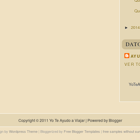
Qu
Qu
201
►
DAT
AYU
VER T
YoTeA
Copyright © 2011
Yo Te Ayudo a Viajar
| Powered by
Blogger
gn by
Wordpress Theme
| Bloggerized by
Free Blogger Templates
|
free samples without su