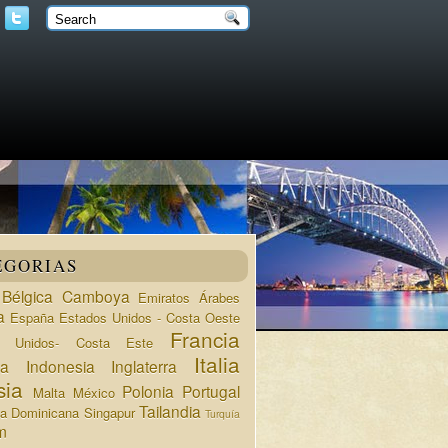
EGORIAS
Bélgica
Camboya
Emiratos Árabes
a
España
Estados Unidos - Costa Oeste
Francia
s Unidos- Costa Este
Italia
da
Indonesia
Inglaterra
sia
Polonia
Portugal
Malta
México
Tailandia
ca Dominicana
Singapur
Turquía
m