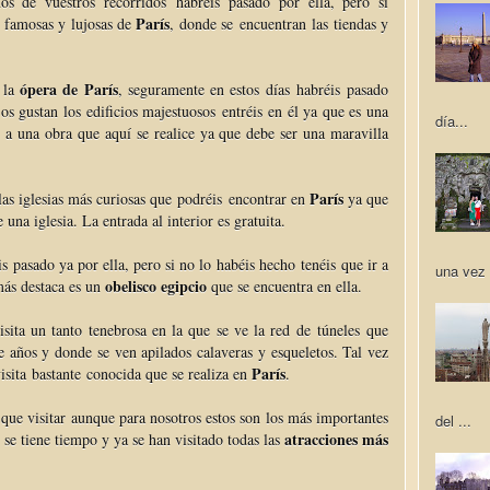
s de vuestros recorridos habréis pasado por ella, pero si
París
s famosas y lujosas de
, donde se encuentran las tiendas y
ópera de París
e la
, seguramente en estos días habréis pasado
s gustan los edificios majestuosos entréis en él ya que es una
día...
r a una obra que aquí se realice ya que debe ser una maravilla
París
as iglesias más curiosas que podréis encontrar en
ya que
na iglesia. La entrada al interior es gratuita.
 pasado ya por ella, pero si no lo habéis hecho tenéis que ir a
una vez 
obelisco egipcio
más destaca es un
que se encuentra en ella.
sita un tanto tenebrosa en la que se ve la red de túneles que
 años y donde se ven apilados calaveras y esqueletos. Tal vez
París
isita bastante conocida que se realiza en
.
ue visitar aunque para nosotros estos son los más importantes
del ...
atracciones más
 se tiene tiempo y ya se han visitado todas las