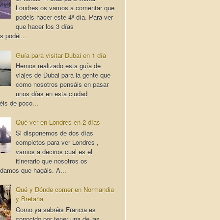
Londres os vamos a comentar que
podéis hacer este 4º día. Para ver
que hacer los 3 días
s podéi...
Guía para visitar Dubai en 1 día
Hemos realizado esta guía de
viajes de Dubai para la gente que
como nosotros pensáis en pasar
unos días en esta ciudad
éis de poco...
Qué ver en Londres en 2 días
Si disponemos de dos días
completos para ver Londres ,
vamos a deciros cual es el
itinerario que nosotros os
damos que hagáis. A...
Qué y Dónde comer en Normandia
y Bretaña
Como ya sabréis Francia es
conocido por tener una de las