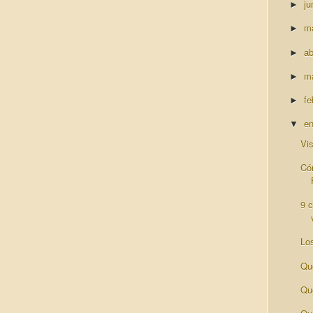
ju
►
m
►
ab
►
m
►
fe
►
e
▼
Vi
Có
9 
Lo
Qu
Qu