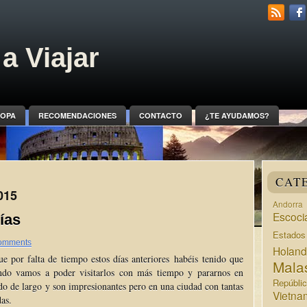
a Viajar
OPA
RECOMENDACIONES
CONTACTO
¿TE AYUDAMOS?
CAT
015
Andorra
Escoci
ías
Estado
omments
Holan
e por falta de tiempo estos días anteriores habéis tenido que
Mala
do vamos a poder visitarlos con más tiempo y pararnos en
Repúbli
ado de largo y son impresionantes pero en una ciudad con tantas
Vietna
as.