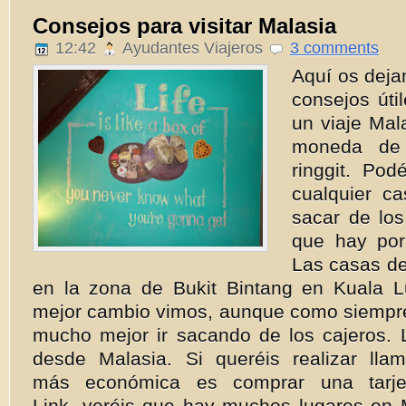
Consejos para visitar Malasia
12:42
Ayudantes Viajeros
3 comments
Aquí os deja
consejos úti
un viaje Mal
moneda de 
ringgit. Pod
cualquier c
sacar de lo
que hay por
Las casas d
en la zona de Bukit Bintang en Kuala 
mejor cambio vimos, aunque como siemp
mucho mejor ir sacando de los cajeros.
desde Malasia. Si queréis realizar lla
más económica es comprar una tarje
Link, veréis que hay muchos lugares en 