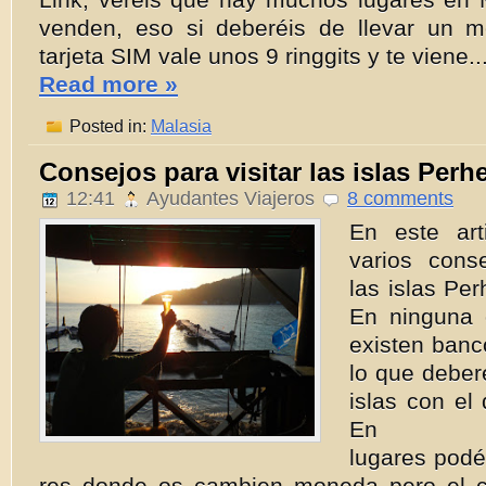
venden, eso si deberéis de llevar un mó
tarjeta SIM vale unos 9 ringgits y te viene..
Read more »
Posted in:
Malasia
Consejos para visitar las islas Perh
12:41
Ayudantes Viajeros
8 comments
En este ar
varios conse
las islas Pe
En ninguna 
existen banco
lo que deberé
islas con el 
En a
lugares podé
res donde os cambien moneda pero el c