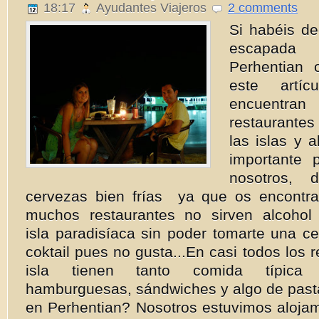
18:17
Ayudantes Viajeros
2 comments
Si habéis de
escapada
Perhentian
este artí
encuentra
restaurante
las islas y 
importante
nosotros, 
cervezas bien frías ya que os encontr
muchos restaurantes no sirven alcohol
isla paradisíaca sin poder tomarte una c
coktail pues no gusta...En casi todos los 
isla tienen tanto comida típic
hamburguesas, sándwiches y algo de pas
en Perhentian? Nosotros estuvimos alojam