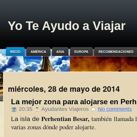
Yo Te Ayudo a Viajar
INICIO
AMÉRICA
ASIA
EUROPA
RECOMENDACIONES
miércoles, 28 de mayo de 2014
La mejor zona para alojarse en Per
20:35
Ayudantes Viajeros
No comments
Perhentian Besar,
también llamada la
La isla de
varias zonas dónde poder alojarte.