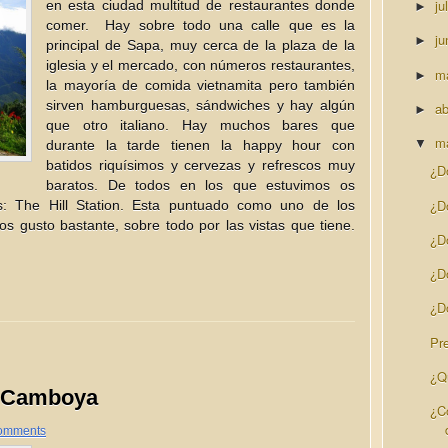
ju
en esta ciudad multitud de restaurantes donde
►
comer. Hay sobre todo una calle que es la
ju
►
principal de Sapa, muy cerca de la plaza de la
iglesia y el mercado, con números restaurantes,
m
►
la mayoría de comida vietnamita pero también
sirven hamburguesas, sándwiches y hay algún
ab
►
que otro italiano. Hay muchos bares que
m
▼
durante la tarde tienen la happy hour con
batidos riquísimos y cervezas y refrescos muy
¿D
baratos. De todos en los que estuvimos os
¿D
: The Hill Station. Esta puntuado como uno de los
os gusto bastante, sobre todo por las vistas que tiene.
¿D
¿D
¿D
Pr
¿Q
y Camboya
¿C
omments