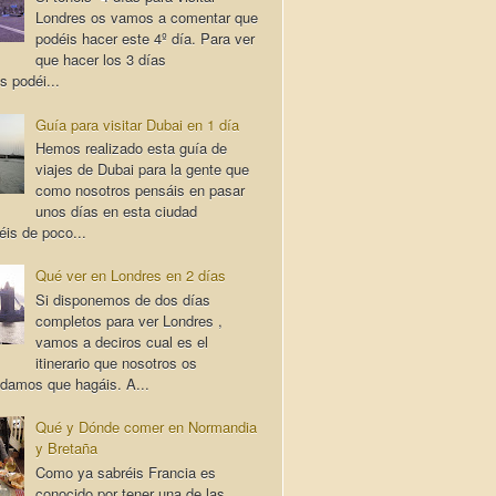
Londres os vamos a comentar que
podéis hacer este 4º día. Para ver
que hacer los 3 días
s podéi...
Guía para visitar Dubai en 1 día
Hemos realizado esta guía de
viajes de Dubai para la gente que
como nosotros pensáis en pasar
unos días en esta ciudad
éis de poco...
Qué ver en Londres en 2 días
Si disponemos de dos días
completos para ver Londres ,
vamos a deciros cual es el
itinerario que nosotros os
damos que hagáis. A...
Qué y Dónde comer en Normandia
y Bretaña
Como ya sabréis Francia es
conocido por tener una de las