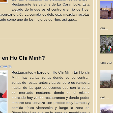
Restaurante les Jardins de La Carambole: Esta
alejado de lo que es el centro o el río de Hue,
 acercarte a él. La comida es deliciosa, mezclan recetas
uado como uno de los mejores de Hue, así que...
día...
4
 en Ho Chi Minh?
una vez 
omments
Restaurantes y bares en Ho Chi Minh En Ho chi
Minh hay varias zonas donde se concentran
zonas de restaurantes y bares, pero os vamos a
hablar de las que conocemos que son la zona
del mercado nocturno, donde en el mismo
del ...
mercado hay varios restaurantes y donde poder
tomarte una cerveza con precios muy baratos y
comida típica vietnamita y luego la zona de
Pham Ngu Lao que es la zona de mochileros y