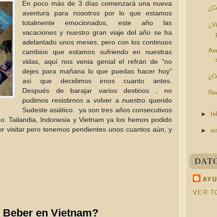
En poco más de 3 días comenzará una nueva
¿C
aventura para nosotros por lo que estamos
totalmente emocionados, este año las
¿Vi
vacaciones y nuestro gran viaje del año se ha
adelantado unos meses, pero con los continuos
Ae
cambios que estamos sufriendo en nuestras
vidas, aquí nos venia genial el refrán de "no
dejes para mañana lo que puedas hacer hoy"
¿C
así que decidimos irnos cuanto antes.
Después de barajar varios destinos , no
Re
pudimos resistirnos a volver a nuestro querido
Sudeste asiático. ya son tres años consecutivos
fe
►
o: Tailandia, Indonesia y Vietnam ya los hemos podido
por visitar pero tenemos pendientes unos cuantos aún, y
e
►
DAT
AYU
VER T
 Beber en Vietnam?