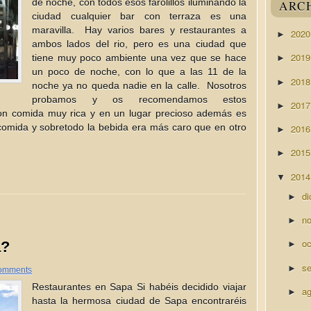
de noche, con todos esos farolillos iluminando la
ARC
ciudad cualquier bar con terraza es una
maravilla. Hay varios bares y restaurantes a
202
►
ambos lados del rio, pero es una ciudad que
201
tiene muy poco ambiente una vez que se hace
►
un poco de noche, con lo que a las 11 de la
201
►
noche ya no queda nadie en la calle. Nosotros
probamos y os recomendamos estos
201
►
on comida muy rica y en un lugar precioso además es
comida y sobretodo la bebida era más caro que en otro
201
►
201
►
201
▼
di
►
n
►
o
a?
►
s
►
omments
Restaurantes en Sapa Si habéis decidido viajar
a
►
hasta la hermosa ciudad de Sapa encontraréis