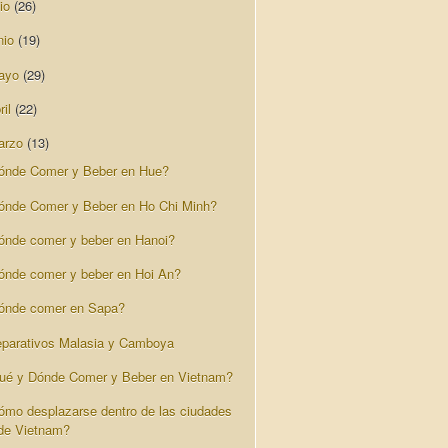
lio
(26)
nio
(19)
ayo
(29)
ril
(22)
arzo
(13)
ónde Comer y Beber en Hue?
ónde Comer y Beber en Ho Chi Minh?
ónde comer y beber en Hanoi?
ónde comer y beber en Hoi An?
ónde comer en Sapa?
eparativos Malasia y Camboya
ué y Dónde Comer y Beber en Vietnam?
ómo desplazarse dentro de las ciudades
de Vietnam?