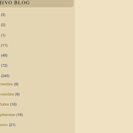
HIVO BLOG
0
(3)
9
(2)
8
(1)
7
(11)
6
(48)
5
(72)
4
(245)
ciembre
(8)
oviembre
(9)
ctubre
(16)
eptiembre
(16)
gosto
(21)