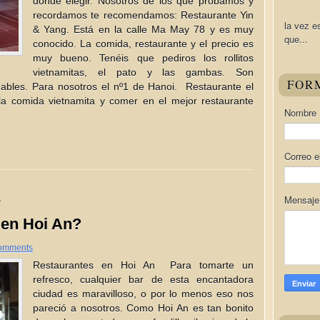
donde elegir. Nosotros de los que probamos y
recordamos te recomendamos: Restaurante Yin
la vez e
& Yang. Está en la calle Ma May 78 y es muy
que...
conocido. La comida, restaurante y el precio es
muy bueno. Tenéis que pediros los rollitos
vietnamitas, el pato y las gambas. Son
FOR
ables. Para nosotros el nº1 de Hanoi. Restaurante el
a comida vietnamita y comer en el mejor restaurante
Nombre
Correo e
4
Mensaj
en Hoi An?
omments
Restaurantes en Hoi An Para tomarte un
refresco, cualquier bar de esta encantadora
ciudad es maravilloso, o por lo menos eso nos
pareció a nosotros. Como Hoi An es tan bonito