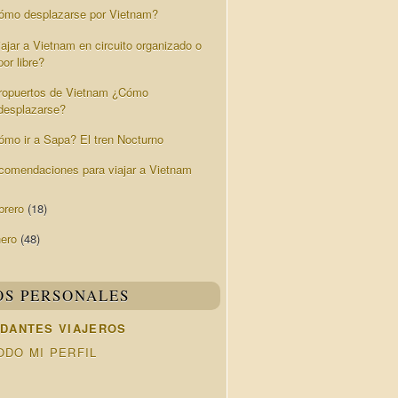
ómo desplazarse por Vietnam?
ajar a Vietnam en circuito organizado o
por libre?
ropuertos de Vietnam ¿Cómo
desplazarse?
ómo ir a Sapa? El tren Nocturno
comendaciones para viajar a Vietnam
brero
(18)
nero
(48)
OS PERSONALES
DANTES VIAJEROS
ODO MI PERFIL