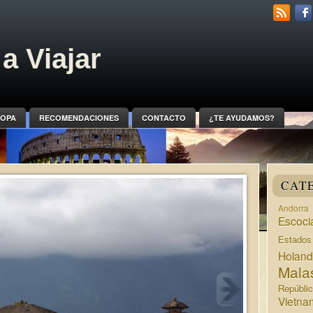
a Viajar
OPA
RECOMENDACIONES
CONTACTO
¿TE AYUDAMOS?
CAT
Andorra
Escoci
Estado
Holan
Mala
Repúbli
Vietna