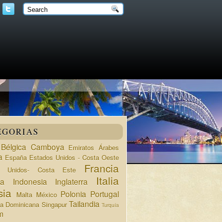
EGORIAS
Bélgica
Camboya
Emiratos Árabes
a
España
Estados Unidos - Costa Oeste
Francia
s Unidos- Costa Este
Italia
da
Indonesia
Inglaterra
sia
Polonia
Portugal
Malta
México
Tailandia
ca Dominicana
Singapur
Turquía
m