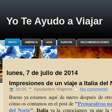
Yo Te Ayudo a Viajar
INICIO
AMÉRICA
ASIA
EUROPA
RECOMENDACIONES
lunes, 7 de julio de 2014
Impresiones de un viaje a Italia del 
20:55
Ayudantes Viajeros
No comments
Bueno ya estamos aquí de nuevo después de otro 
"
Preparativos pa
cómo os contamos en el post de
del Norte
"
Italia
,
ya la conocíamos ya que la v