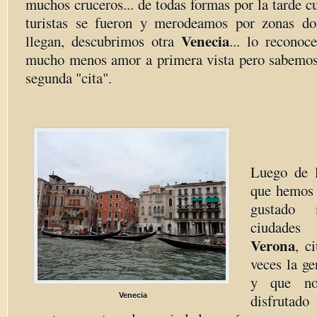
muchos cruceros... de todas formas por la tarde 
turistas se fueron y merodeamos por zonas don
Venecia
llegan, descubrimos otra
... lo recono
mucho menos amor a primera vista pero sabemos
segunda "cita".
Luego de 
que hemos 
gustado
ciudade
Verona
, c
veces la g
y que no
Venecia
disfrutad