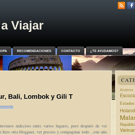
a Viajar
OPA
RECOMENDACIONES
CONTACTO
¿TE AYUDAMOS?
CAT
Andorra
Escoci
ur, Bali, Lombok y Gili T
Estado
omments
Holan
Mala
Repúbli
uvimos indecisos entre varios lugares, pero después de ver
Vietna
e hizo otra blogguer, ver precios y compaginar todo…este año