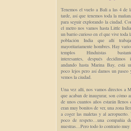
Tenemos el vuelo a Bali a las 4 de l
tarde, así que tenemos toda la mañan
para seguir explorando la ciudad. Co
el metro nos vamos hasta Little India
un barrio curioso en el que vive toda l
población India que allí trabaja
mayoritariamente hombres. Hay vario
templos Hinduistas bastant
interesantes, después decidimos i
andando hasta Marina Bay, está u
poco lejos pero así damos un paseo 
vemos la ciudad.
Una vez allí, nos vamos directos a 
que acaban de inaugurar, son cómo ar
de unos cuantos años estarán llenos 
eran muy bonitos de ver, una zona lle
a coger las maletas y al aeropuerto
poco de respeto…una compañía de 
nuestras…Pero todo lo contrario muy b