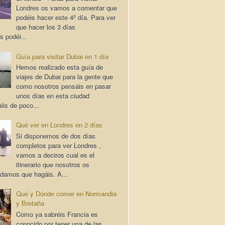
Londres os vamos a comentar que
podéis hacer este 4º día. Para ver
que hacer los 3 días
s podéi...
Guía para visitar Dubai en 1 día
Hemos realizado esta guía de
viajes de Dubai para la gente que
como nosotros pensáis en pasar
unos días en esta ciudad
éis de poco...
Qué ver en Londres en 2 días
Si disponemos de dos días
completos para ver Londres ,
vamos a deciros cual es el
itinerario que nosotros os
damos que hagáis. A...
Qué y Dónde comer en Normandia
y Bretaña
Como ya sabréis Francia es
conocido por tener una de las