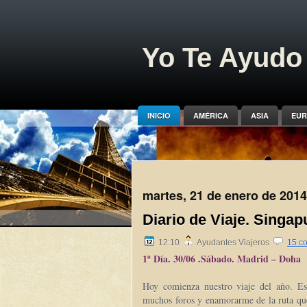
Yo Te Ayudo 
INICIO
AMÉRICA
ASIA
EUR
martes, 21 de enero de 2014
Diario de Viaje. Singap
12:10
Ayudantes Viajeros
15 c
1º Día. 30/06 .Sábado. Madrid – Doha
Hoy comienza nuestro viaje del año. Est
muchos foros y enamorarme de la ruta qu