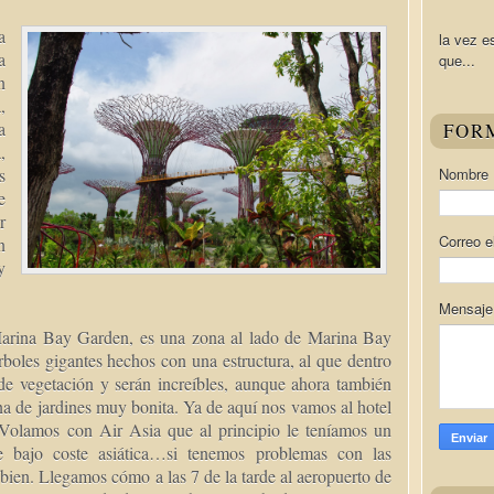
a
la vez e
a
que...
n
,
a
FOR
,
Nombre
s
e
r
Correo e
n
y
Mensaj
Marina Bay Garden, es una zona al lado de Marina Bay
boles gigantes hechos con una estructura, al que dentro
de vegetación y serán increíbles, aunque ahora también
na de jardines muy bonita. Ya de aquí nos vamos al hotel
. Volamos con Air Asia que al principio le teníamos un
bajo coste asiática…si tenemos problemas con las
ien. Llegamos cómo a las 7 de la tarde al aeropuerto de