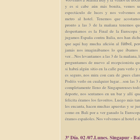
Volvemos a Marina Bay y la vemos de noch
y es si cabe aún más bonita, vemos u
espectáculo de luces y nos volvemos e
metro al hotel. Tenemos que acostarno
pronto a las 3 de la mañana tenemos qu
despertarnos es la Final de la Eurocopa 
jugamos España contra Italia, nos han dich
fútbol
que aquí hay mucha afición al
, per
jamás nos imaginábamos lo que íbamos 
ver…Nos levantamos a las 3 de la mañana, l
preguntamos de nuevo al recepcionista qu
si habrá algún sitio en la calle para verlo y s
es seguro, nos mira con cara de ¡pues claro
Podéis verlo en cualquier lugar…son las 
completamente lleno de Singapurenses todos
deporte, nos sentamos en un bar y allí q
felicita éramos los favoritos. Luego más 
les encanta, hacen muchas apuestas y se ju
como en Bali por a ver ganado la Eurocopa
éramos españoles. Nos volvemos al hotel e i
3º Día. 02 /07.Lunes. Singapur - Bal