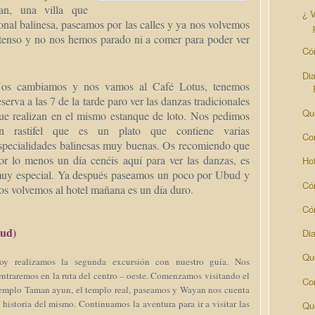
ran, una villa que
¿ V
onal balinesa, paseamos por las calles y ya nos volvemos
ntenso y no nos hemos parado ni a comer para poder ver
Có
Dia
os cambiamos y nos vamos al Café Lotus, tenemos
eserva a las 7 de la tarde paro ver las danzas tradicionales
Qu
ue realizan en el mismo estanque de loto. Nos pedimos
n rastifel que es un plato que contiene varias
Con
specialidades balinesas muy buenas. Os recomiendo que
or lo menos un día cenéis aquí para ver las danzas, es
Hot
uy especial. Ya después paseamos un poco por Ubud y
Có
os volvemos al hotel mañana es un día duro.
Cóm
bud)
Di
Qu
oy realizamos la segunda excursión con nuestro guía. Nos
entraremos en la ruta del centro – oeste. Comenzamos visitando el
Co
emplo Taman ayun, el templo real, paseamos y Wayan nos cuenta
a historia del mismo. Continuamos la aventura para ir a visitar las
Qu