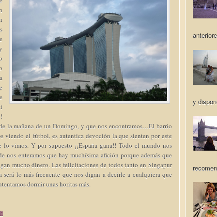
e
n
n
s
anteriore
e
y
o
o
a
e
e
y dispon
i
!
3 de la mañana de un Domingo, y que nos encontramos…El barrio
 viendo el fútbol, es autentica devoción la que sienten por este
ue lo vimos. Y por supuesto ¡¡España gana!! Todo el mundo nos
tarde nos enteramos que hay muchísima afición porque además que
egan mucho dinero. Las felicitaciones de todos tanto en Singapur
recomen
 será lo más frecuente que nos digan a decirle a cualquiera que
ntentamos dormir unas horitas más.
i