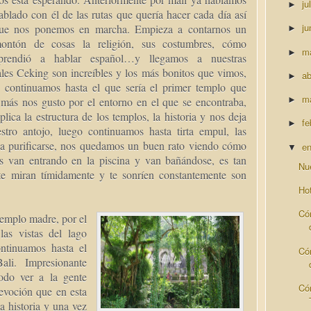
ju
►
ablado con él de las rutas que quería hacer cada día así
ju
ue nos ponemos en marcha. Empieza a contarnos un
►
ontón de cosas la religión, sus costumbres, cómo
m
►
prendió a hablar español…y llegamos a nuestras
ales Ceking son increíbles y los más bonitos que vimos,
ab
►
 continuamos hasta el que sería el primer templo que
m
más nos gusto por el entorno en el que se encontraba,
►
lica la estructura de los templos, la historia y nos deja
fe
►
tro antojo, luego continuamos hasta tirta empul, las
a a purificarse, nos quedamos un buen rato viendo cómo
e
▼
 van entrando en la piscina y van bañándose, es tan
Nu
 te miran tímidamente y te sonríen constantemente son
Ho
Có
emplo madre, por el
as vistas del lago
ntinuamos hasta el
Có
li. Impresionante
odo ver a la gente
Có
evoción que en esta
la historia y una vez