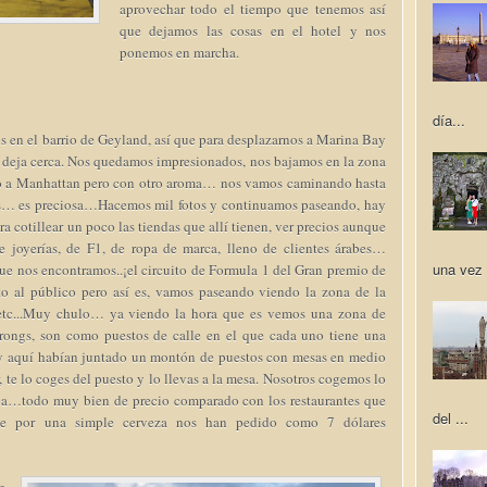
aprovechar todo el tiempo que tenemos así
que dejamos las cosas en el hotel y nos
ponemos en marcha.
día...
os en el barrio de Geyland, así que para desplazarnos a Marina Bay
 deja cerca. Nos quedamos impresionados, nos bajamos en la zona
cho a Manhattan pero con otro aroma… nos vamos caminando hasta
s… es preciosa…Hacemos mil fotos y continuamos paseando, hay
a cotillear un poco las tiendas que allí tienen, ver precios aunque
e joyerías, de F1, de ropa de marca, lleno de clientes árabes…
una vez 
 que nos encontramos..¡el circuito de Formula 1 del Gran premio de
to al público pero así es, vamos paseando viendo la zona de la
…etc...Muy chulo… ya viendo la hora que es vemos una zona de
rongs, son como puestos de calle en el que cada uno tiene una
a y aquí habían juntado un montón de puestos con mesas en medio
, te lo coges del puesto y lo llevas a la mesa. Nosotros cogemos lo
opa…todo muy bien de precio comparado con los restaurantes que
del ...
ue por una simple cerveza nos han pedido como 7 dólares