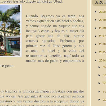
a nuestro traslado directo al hotel en Ubud.
ARC
202
►
Cuando llegamos ya es tarde, nos
201
►
vamos a quedar en este hotel 6 noches,
y hemos cogido un paquete que nos
201
►
incluye 3 cenas, y hoy es el mejor día
para gastar una de ellas porque
201
►
estamos agotados. Probamos por
201
►
primera vez el Nasi gorem y nos
encanta, el hotel y la zona del
201
►
restaurante es increíble, aquí todo va
201
mucho más despacio y empezamos a
▼
s esperan.
di
►
n
►
o
►
oy tenemos la primera excursión contratada con nuestro
s
►
uía Wayan. Así que antes de todo nos pegamos un buen
a
►
esayuno y nos vamos directos a la recepción dónde ya
os está esperando. Anteriormente por mail ya habíamos