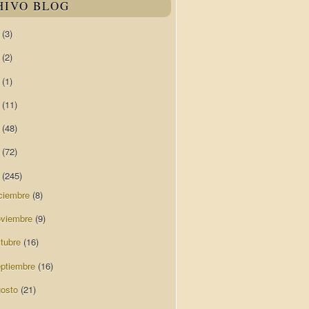
HIVO BLOG
0
(3)
9
(2)
8
(1)
7
(11)
6
(48)
5
(72)
4
(245)
ciembre
(8)
oviembre
(9)
ctubre
(16)
eptiembre
(16)
gosto
(21)