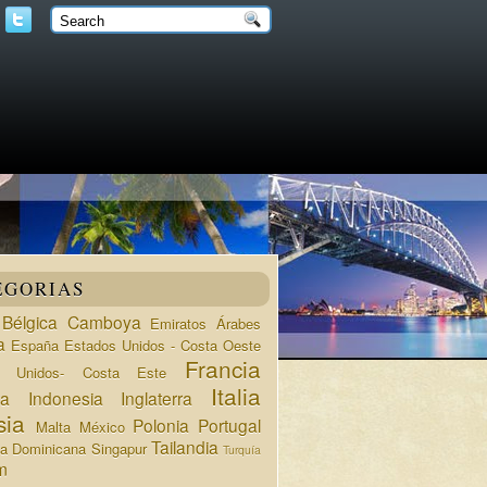
EGORIAS
Bélgica
Camboya
Emiratos Árabes
a
España
Estados Unidos - Costa Oeste
Francia
s Unidos- Costa Este
Italia
da
Indonesia
Inglaterra
sia
Polonia
Portugal
Malta
México
Tailandia
ca Dominicana
Singapur
Turquía
m