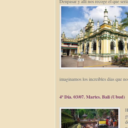
Denpasar y allí nos recoge el que serí
imaginarnos los increíbles días que no
4º Día. 03/07. Martes. Bali (Ubud)
H
g
d
n