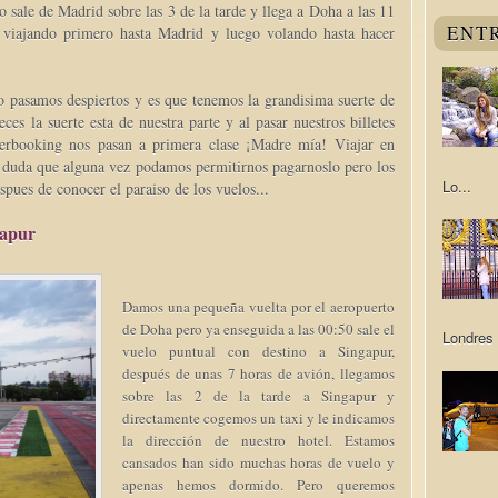
 sale de Madrid sobre las 3 de la tarde y llega a Doha a las 11
ENT
 viajando primero hasta Madrid y luego volando hasta hacer
o pasamos despiertos y es que tenemos la grandisima suerte de
ces la suerte esta de nuestra parte y al pasar nuestros billetes
erbooking nos pasan a primera clase ¡Madre mía! Viajar en
que duda que alguna vez podamos permitirnos pagarnoslo pero los
Lo...
spues de conocer el paraiso de los vuelos...
gapur
Damos una pequeña vuelta por el aeropuerto
de Doha pero ya enseguida a las 00:50 sale el
Londres 
vuelo puntual con destino a Singapur,
después de unas 7 horas de avión, llegamos
sobre las 2 de la tarde a Singapur y
directamente cogemos un taxi y le indicamos
la dirección de nuestro hotel. Estamos
cansados han sido muchas horas de vuelo y
apenas hemos dormido. Pero queremos