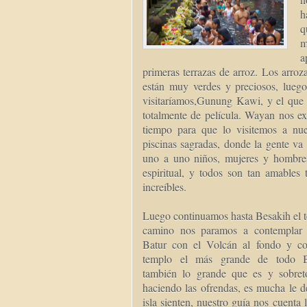
h
q
m
a
primeras terrazas de arroz. Los arroz
están muy verdes y preciosos, luego
visitaríamos,Gunung Kawi, y el que 
totalmente de película. Wayan nos exp
tiempo para que lo visitemos a nues
piscinas sagradas, donde la gente v
uno a uno niños, mujeres y hombres
espiritual, y todos son tan amables
increíbles.
Luego continuamos hasta Besakih el t
camino nos paramos a contemplar l
Batur con el Volcán al fondo y co
templo el más grande de todo Ba
también lo grande que es y sobret
haciendo las ofrendas, es mucha le d
isla sienten, nuestro guía nos cuenta 