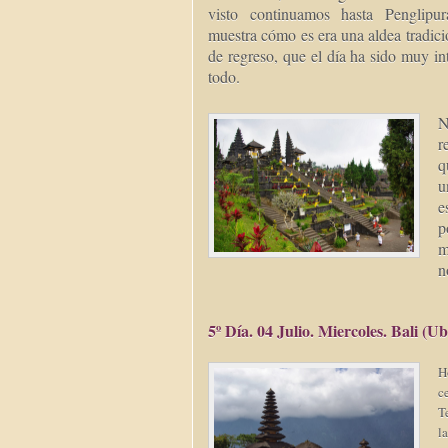
visto continuamos hasta Penglipu
muestra cómo es era una aldea tradici
de regreso, que el día ha sido muy i
todo.
N
r
q
u
e
p
m
n
5º Día. 04 Julio. Miercoles. Bali (U
H
c
T
l