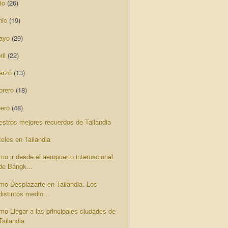
lio
(26)
nio
(19)
ayo
(29)
ril
(22)
arzo
(13)
brero
(18)
nero
(48)
estros mejores recuerdos de Tailandia
teles en Tailandia
mo ir desde el aeropuerto internacional
de Bangk...
mo Desplazarte en Tailandia. Los
distintos medio...
mo Llegar a las principales ciudades de
Tailandia