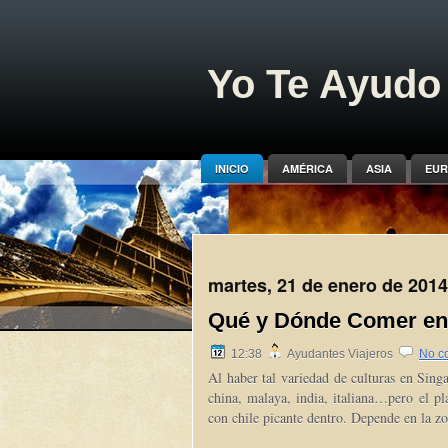
Yo Te Ayudo 
INICIO
AMÉRICA
ASIA
EUR
martes, 21 de enero de 2014
Qué y Dónde Comer en
12:38
Ayudantes Viajeros
No c
Al haber tal variedad de culturas en Sing
china, malaya, india, italiana…pero el pla
con chile picante dentro. Depende en la zon