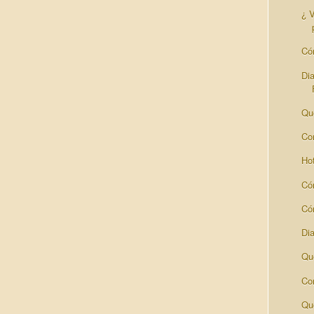
¿ V
Có
Dia
Qu
Con
Hot
Có
Cóm
Di
Qu
Co
Qu