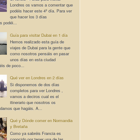
Londres os vamos a comentar que
podéis hacer este 4º día. Para ver
que hacer los 3 días
s podéi...
Guía para visitar Dubai en 1 día
Hemos realizado esta guía de
viajes de Dubai para la gente que
como nosotros pensáis en pasar
unos días en esta ciudad
éis de poco...
Qué ver en Londres en 2 días
Si disponemos de dos días
completos para ver Londres ,
vamos a deciros cual es el
itinerario que nosotros os
damos que hagáis. A...
Qué y Dónde comer en Normandia
y Bretaña
Como ya sabréis Francia es
conocido por tener una de las