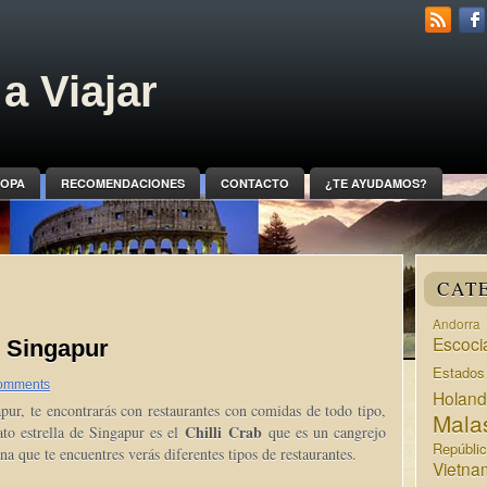
a Viajar
OPA
RECOMENDACIONES
CONTACTO
¿TE AYUDAMOS?
CAT
Andorra
Escoci
 Singapur
Estado
omments
Holan
apur, te encontrarás con restaurantes con comidas de todo tipo,
Mala
Chilli Crab
to estrella de Singapur es el
que es un cangrejo
Repúbli
a que te encuentres verás diferentes tipos de restaurantes.
Vietna