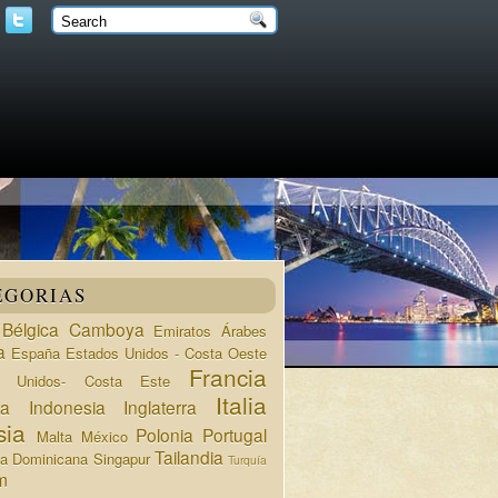
EGORIAS
Bélgica
Camboya
Emiratos Árabes
a
España
Estados Unidos - Costa Oeste
Francia
s Unidos- Costa Este
Italia
da
Indonesia
Inglaterra
sia
Polonia
Portugal
Malta
México
Tailandia
ca Dominicana
Singapur
Turquía
m