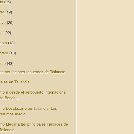
lio
(26)
nio
(19)
ayo
(29)
ril
(22)
arzo
(13)
brero
(18)
nero
(48)
estros mejores recuerdos de Tailandia
teles en Tailandia
mo ir desde el aeropuerto internacional
de Bangk...
mo Desplazarte en Tailandia. Los
distintos medio...
mo Llegar a las principales ciudades de
Tailandia