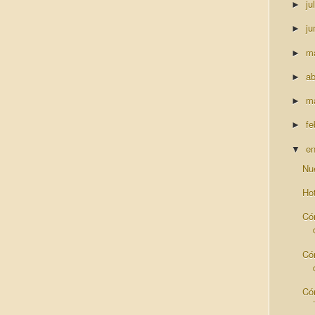
ju
►
ju
►
m
►
ab
►
m
►
fe
►
e
▼
Nu
Ho
Có
Có
Có