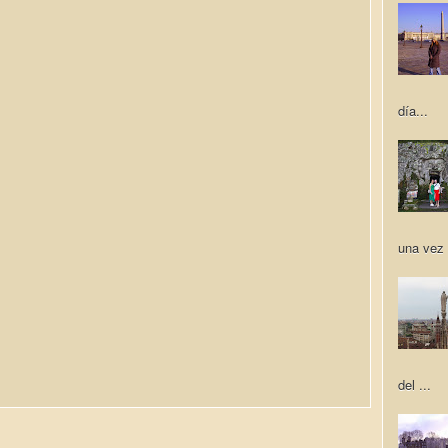
día...
una vez 
del ...