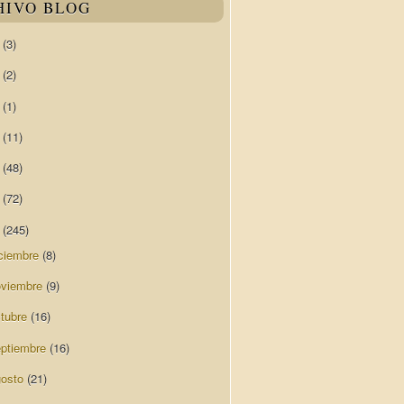
HIVO BLOG
0
(3)
9
(2)
8
(1)
7
(11)
6
(48)
5
(72)
4
(245)
ciembre
(8)
oviembre
(9)
ctubre
(16)
eptiembre
(16)
gosto
(21)