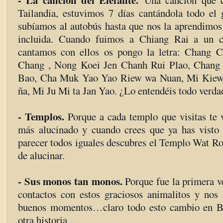
- La canción del Elefante.
Una canción que c
Tailandia, estuvimos 7 días cantándola todo el
subíamos al autobús hasta que nos la aprendimo
incluida. C
uando fuimos a Chiang Rai a un c
cantamos con ellos os pongo la letra: Chang
Chang , Nong Koei Jen Chanh Rui Plao, Chan
Bao, Cha Muk Yao Yao Riew wa Nuan, Mi Kiew
ña, Mi Ju Mi ta Jan Yao. ¿Lo entendéis todo verda
- Templos.
Porque a cada templo que visitas te
más alucinado y cuando crees que ya has visto 
parecer todos iguales descubres el Templo Wat R
de alucinar.
- Sus monos tan monos.
Porque fue la primera 
contactos con estos graciosos animalitos y nos
buenos momentos…claro todo esto cambio en Bal
otra historia…