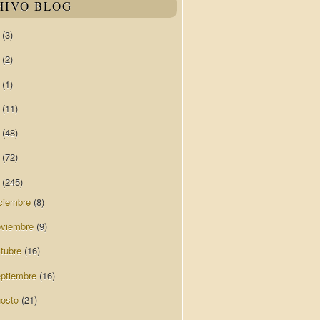
HIVO BLOG
0
(3)
9
(2)
8
(1)
7
(11)
6
(48)
5
(72)
4
(245)
ciembre
(8)
oviembre
(9)
ctubre
(16)
eptiembre
(16)
gosto
(21)