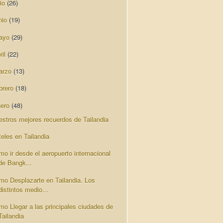
lio
(26)
nio
(19)
ayo
(29)
ril
(22)
arzo
(13)
brero
(18)
nero
(48)
estros mejores recuerdos de Tailandia
teles en Tailandia
mo ir desde el aeropuerto internacional
de Bangk...
mo Desplazarte en Tailandia. Los
distintos medio...
mo Llegar a las principales ciudades de
Tailandia