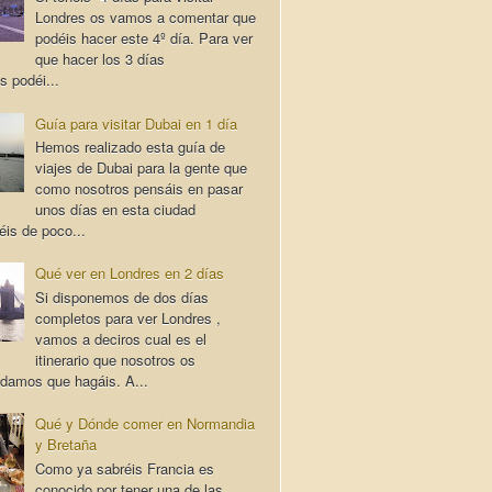
Londres os vamos a comentar que
podéis hacer este 4º día. Para ver
que hacer los 3 días
s podéi...
Guía para visitar Dubai en 1 día
Hemos realizado esta guía de
viajes de Dubai para la gente que
como nosotros pensáis en pasar
unos días en esta ciudad
éis de poco...
Qué ver en Londres en 2 días
Si disponemos de dos días
completos para ver Londres ,
vamos a deciros cual es el
itinerario que nosotros os
damos que hagáis. A...
Qué y Dónde comer en Normandia
y Bretaña
Como ya sabréis Francia es
conocido por tener una de las