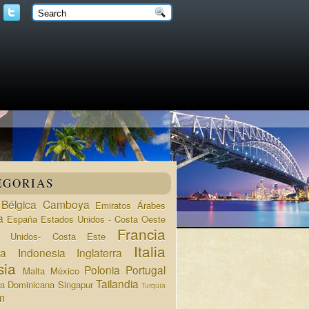
EGORIAS
Bélgica
Camboya
Emiratos Árabes
a
España
Estados Unidos - Costa Oeste
Francia
s Unidos- Costa Este
Italia
da
Indonesia
Inglaterra
sia
Polonia
Portugal
Malta
México
Tailandia
ca Dominicana
Singapur
Turquía
m