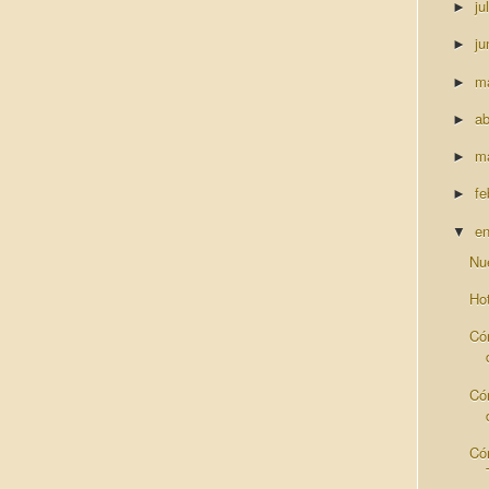
ju
►
ju
►
m
►
ab
►
m
►
fe
►
e
▼
Nu
Ho
Có
Có
Có