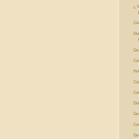
¿ V
Có
Dia
Qu
Con
Hot
Có
Cóm
Di
Qu
Co
Qu