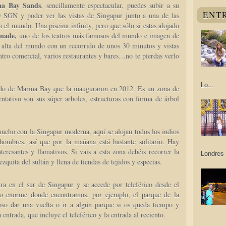
na Bay Sands
, sencillamente espectacular, puedes subir a su
ENT
0 SGN y poder ver las vistas de Singapur junto a una de las
 el mundo. Una piscina infinity, pero que sólo si estas alojado
nade,
uno de los teatros más famosos del mundo e imagen de
 alta del mundo con un recorrido de unos 30 minutos y vistas
tro comercial, varios restaurantes y bares…no te pierdas verlo
Lo...
ado de Marina Bay que la inauguraron en 2012. Es un zona de
ntativo son sus súper arboles, estructuras con forma de árbol
mucho con la Singapur moderna, aquí se alojan todos los indios
 hombres, así que por la mañana está bastante solitario. Hay
resantes y llamativos. Si vais a esta zona debéis recorrer la
Londres 
zquita del sultán y llena de tiendas de tejidos y especias.
ra en el sur de Singapur y se accede por teleférico desde el
io enorme donde encontramos, por ejemplo, el parque de la
ioso dar una vuelta o ir a algún parque si os queda tiempo y
ntrada, que incluye el teleférico y la entrada al reciento.