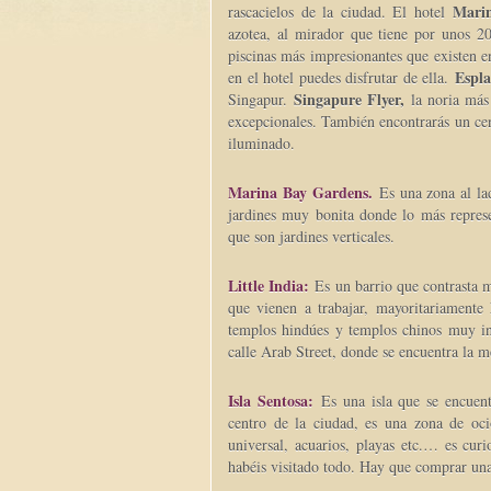
Mari
rascacielos de la ciudad. El hotel
azotea, al mirador que tiene por unos 2
piscinas más impresionantes que existen en
Espla
en el hotel puedes disfrutar de ella.
Singapure Flyer,
Singapur.
la noria más
excepcionales. También encontrarás un cen
iluminado.
Marina Bay Gardens.
Es una zona al l
jardines muy bonita donde lo más represe
que son jardines verticales.
Little India:
Es un barrio que contrasta 
que vienen a trabajar, mayoritariamente
templos hindúes y templos chinos muy inte
calle Arab Street, donde se encuentra la me
Isla Sentosa:
Es una isla que se encuent
centro de la ciudad, es una zona de oc
universal, acuarios, playas etc.… es cur
habéis visitado todo. Hay que comprar una e