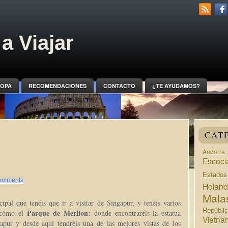
a Viajar
OPA
RECOMENDACIONES
CONTACTO
¿TE AYUDAMOS?
CAT
Andorra
Escoci
Estado
omments
Holan
Mala
cipal que tenéis que ir a visitar de Singapur, y tenéis varios
Repúbli
Parque de Merlion:
 cómo el
donde encontraréis la estatua
Vietna
apur y desde aquí tendréis una de las mejores vistas de los