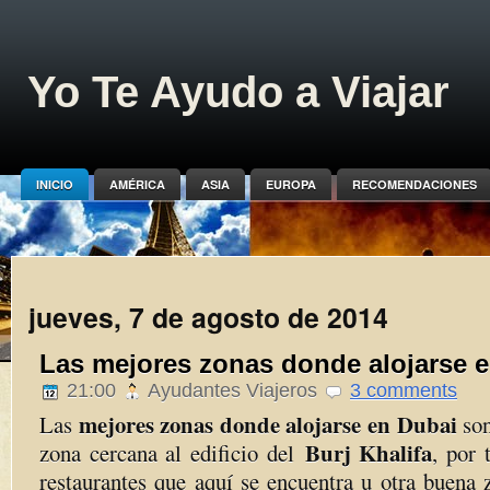
Yo Te Ayudo a Viajar
INICIO
AMÉRICA
ASIA
EUROPA
RECOMENDACIONES
jueves, 7 de agosto de 2014
Las mejores zonas donde alojarse 
21:00
Ayudantes Viajeros
3 comments
mejores zonas donde alojarse en Dubai
Las
son
Burj Khalifa
zona cercana al edificio del
, por 
restaurantes que aquí se encuentra u otra buena