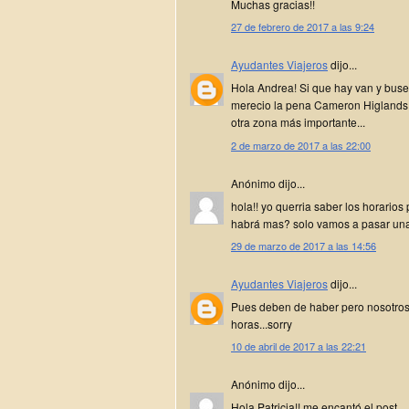
Muchas gracias!!
27 de febrero de 2017 a las 9:24
Ayudantes Viajeros
dijo...
Hola Andrea! Si que hay van y bus
merecio la pena Cameron Higlands p
otra zona más importante...
2 de marzo de 2017 a las 22:00
Anónimo dijo...
hola!! yo querria saber los horarios
habrá mas? solo vamos a pasar una
29 de marzo de 2017 a las 14:56
Ayudantes Viajeros
dijo...
Pues deben de haber pero nosotros
horas...sorry
10 de abril de 2017 a las 22:21
Anónimo dijo...
Hola Patricia!! me encantó el post.