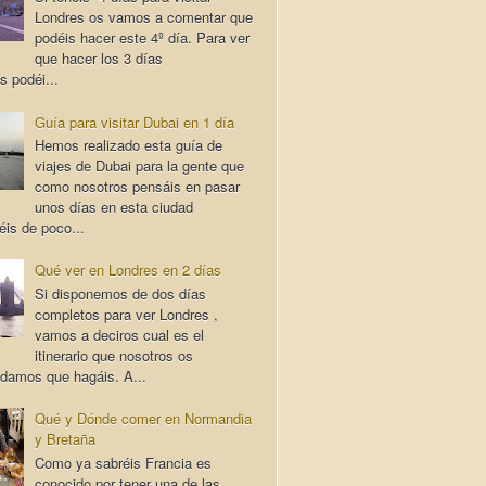
Londres os vamos a comentar que
podéis hacer este 4º día. Para ver
que hacer los 3 días
s podéi...
Guía para visitar Dubai en 1 día
Hemos realizado esta guía de
viajes de Dubai para la gente que
como nosotros pensáis en pasar
unos días en esta ciudad
éis de poco...
Qué ver en Londres en 2 días
Si disponemos de dos días
completos para ver Londres ,
vamos a deciros cual es el
itinerario que nosotros os
damos que hagáis. A...
Qué y Dónde comer en Normandia
y Bretaña
Como ya sabréis Francia es
conocido por tener una de las