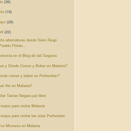
lio
(26)
nio
(19)
ayo
(29)
ril
(22)
sita alternativas desde Siem Reap:
Pueblo Flotan...
revista en el Blog de Iati Seguros
ué y Dónde Comer y Beber en Malasia?
ónde comer y beber en Perhentian?
ué Ver en Malasia?
itar Taman Negara por libre
nsejos para visitar Malasia
sejos para visitar las islas Perhentian
mo Moverse en Malasia