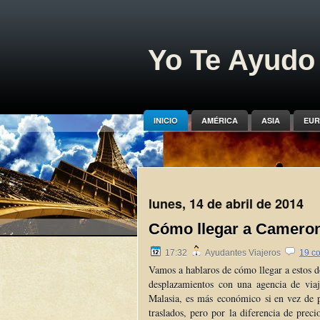
Yo Te Ayudo 
INICIO
AMÉRICA
ASIA
EUR
lunes, 14 de abril de 2014
Cómo llegar a Cameron
17:32
Ayudantes Viajeros
19 c
Vamos a hablaros de cómo llegar a estos d
desplazamientos con una agencia de via
Malasia, es más económico si en vez de p
traslados, pero por la diferencia de prec