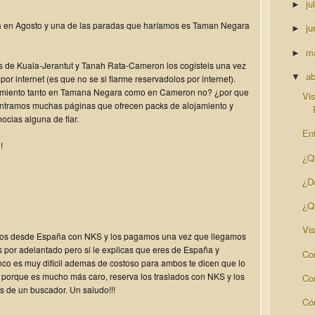
ju
►
a en Agosto y una de las paradas que haríamos es Taman Negara
ju
►
m
►
s de Kuala-Jerantut y Tanah Rata-Cameron los cogisteis una vez
ab
▼
por internet (es que no se si fiarme reservadolos por internet).
ojamiento tanto en Tamana Negara como en Cameron no? ¿por que
Vi
ontramos muchas páginas que ofrecen packs de alojamiento y
ocias alguna de fiar.
Ent
!
¿Q
¿D
¿Q
Vis
amos desde España con NKS y los pagamos una vez que llegamos
s por adelantado pero si le explicas que eres de España y
Co
anco es muy dificil ademas de costoso para ambos te dicen que lo
k porque es mucho más caro, reserva los traslados con NKS y los
Con
es de un buscador. Un saludo!!!
Có