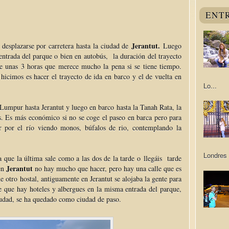
ENT
Jerantut.
desplazarse por carretera hasta la ciudad de
Luego
 entrada del parque o bien en autobús, la duración del trayecto
de unas 3 horas que merece mucho la pena si se tiene tiempo.
icimos es hacer el trayecto de ida en barco y el de vuelta en
Lo...
 Lumpur hasta Jerantut y luego en barco hasta la Tanah Rata, la
s. Es más económico si no se coge el paseo en barca pero para
r por el río viendo monos, búfalos de rio, contemplando la
Londres 
a que la última sale como a las dos de la tarde o llegáis tarde
Jerantut
 en
no hay mucho que hacer, pero hay una calle que es
 otro hostal, antiguamente en Jerantut se alojaba la gente para
de que hay hoteles y albergues en la misma entrada del parque,
ciudad, se ha quedado como ciudad de paso.