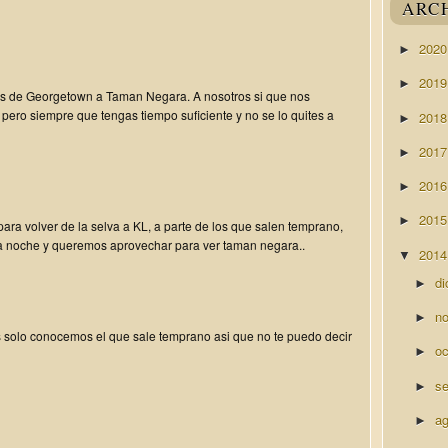
ARC
202
►
201
►
es de Georgetown a Taman Negara. A nosotros si que nos
ero siempre que tengas tiempo suficiente y no se lo quites a
201
►
201
►
201
►
201
►
 para volver de la selva a KL, a parte de los que salen temprano,
 noche y queremos aprovechar para ver taman negara..
201
▼
di
►
n
►
 solo conocemos el que sale temprano asi que no te puedo decir
o
►
s
►
a
►