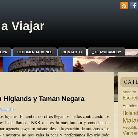
a Viajar
OPA
RECOMENDACIONES
CONTACTO
¿TE AYUDAMOS?
CAT
Andorra
Escoci
 Higlands y Taman Negara
Estado
omments
Holan
os lugares. En ambos nosotros llegamos a ellos contratando los
Mala
NKS
jes local llamada
que es la más famosa y conocida de
Repúbli
or agencia coges tu mismo desde la estación de autobuses los
Vietna
io a nosotros no nos valía la pena y preferíamos llevarlo todo