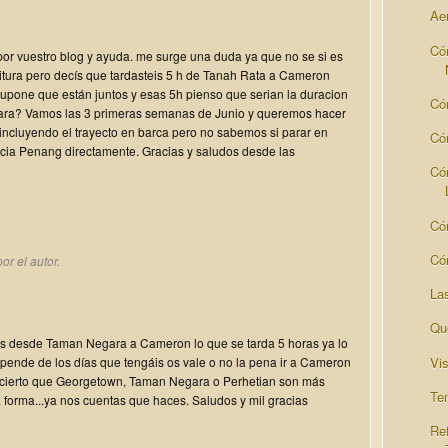
Ae
Có
r vuestro blog y ayuda. me surge una duda ya que no se si es
ritura pero decís que tardasteis 5 h de Tanah Rata a Cameron
upone que están juntos y esas 5h pienso que serian la duracion
Có
ara? Vamos las 3 primeras semanas de Junio y queremos hacer
incluyendo el trayecto en barca pero no sabemos si parar en
Có
cia Penang directamente. Gracias y saludos desde las
Có
Có
Có
or el autor.
La
Qu
es desde Taman Negara a Cameron lo que se tarda 5 horas ya lo
Vi
pende de los días que tengáis os vale o no la pena ir a Cameron
 cierto que Georgetown, Taman Negara o Perhetian son más
Te
 forma...ya nos cuentas que haces. Saludos y mil gracias
Re