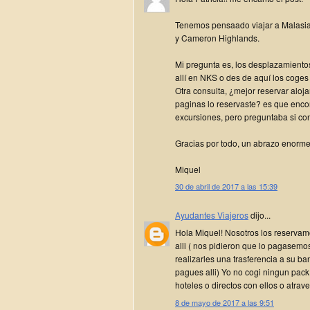
Tenemos pensaado viajar a Malasi
y Cameron Highlands.
Mi pregunta es, los desplazamiento
allí en NKS o des de aquí los coges 
Otra consulta, ¿mejor reservar al
paginas lo reservaste? es que enc
excursiones, pero preguntaba si con
Gracias por todo, un abrazo enorme
Miquel
30 de abril de 2017 a las 15:39
Ayudantes Viajeros
dijo...
Hola Miquel! Nosotros los reserv
alli ( nos pidieron que lo pagasemo
realizarles una trasferencia a su b
pagues alli) Yo no cogi ningun pac
hoteles o directos con ellos o atrav
8 de mayo de 2017 a las 9:51