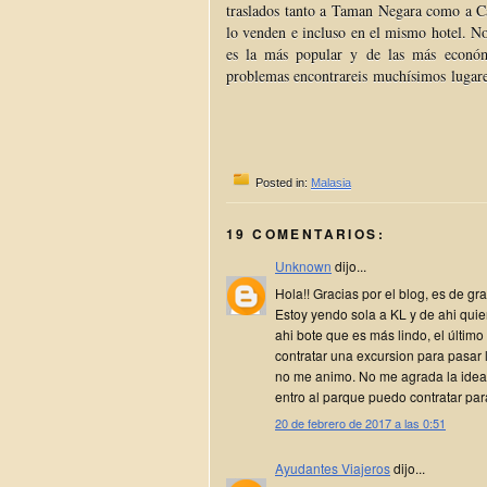
traslados tanto a Taman Negara como a C
lo venden e incluso en el mismo hotel. N
es la más popular y de las más económi
problemas encontrareis muchísimos lugare
Posted in:
Malasia
19 COMENTARIOS:
Unknown
dijo...
Hola!! Gracias por el blog, es de gr
Estoy yendo sola a KL y de ahi quie
ahi bote que es más lindo, el último
contratar una excursion para pasar
no me animo. No me agrada la idea 
entro al parque puedo contratar para
20 de febrero de 2017 a las 0:51
Ayudantes Viajeros
dijo...