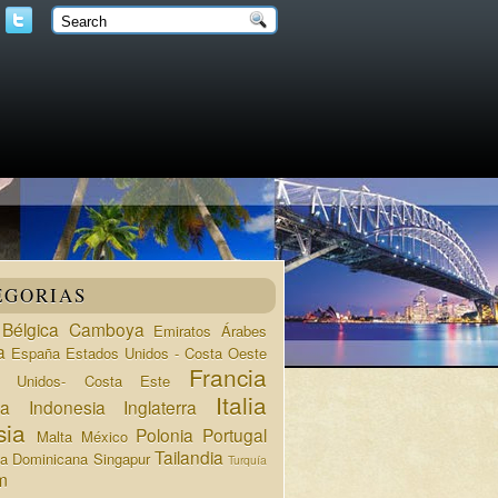
EGORIAS
Bélgica
Camboya
Emiratos Árabes
a
España
Estados Unidos - Costa Oeste
Francia
s Unidos- Costa Este
Italia
da
Indonesia
Inglaterra
sia
Polonia
Portugal
Malta
México
Tailandia
ca Dominicana
Singapur
Turquía
m