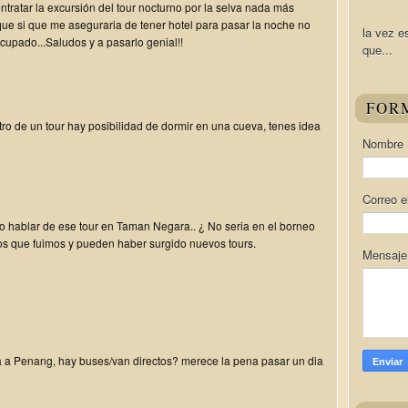
tratar la excursión del tour nocturno por la selva nada más
ue si que me aseguraria de tener hotel para pasar la noche no
la vez e
ocupado...Saludos y a pasarlo genial!!
que...
FOR
tro de un tour hay posibilidad de dormir en una cueva, tenes idea
Nombre
Correo e
 hablar de ese tour en Taman Negara.. ¿ No seria en el borneo
s que fuimos y pueden haber surgido nuevos tours.
Mensaj
 a Penang, hay buses/van directos? merece la pena pasar un dia