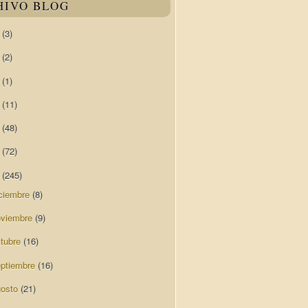
HIVO BLOG
0
(3)
9
(2)
8
(1)
7
(11)
6
(48)
5
(72)
4
(245)
ciembre
(8)
oviembre
(9)
ctubre
(16)
eptiembre
(16)
gosto
(21)