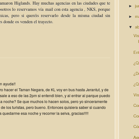
amaron Higlands. Hay muchas agencias en las ciudades que te
ju
►
osotros lo reservamos vía mail con esta agencia , NKS, porque
cas, pero si queréis reservarlo desde la misma ciudad sin
m
►
s donde os venden el trayecto.
ab
▼
Vi
Ent
¿Q
¿D
an ayuda!!
¿Q
ro hacer el Taman Negara, de KL voy en bus hasta Jerantut, y de
Vis
 sale a eso de las 2pm si entendi bien, y al entrar al parque puedo
 la noche? Se que muchos lo hacen solos, pero yo sinceramente
Co
de los turistas, pero bueno. Entonces quisiera saber si cuando
 quedarme esa noche y recorrer la selva, gracias!!!!!
Con
Có
Ae