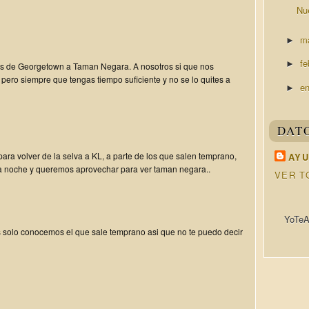
Nu
m
►
fe
►
es de Georgetown a Taman Negara. A nosotros si que nos
ero siempre que tengas tiempo suficiente y no se lo quites a
e
►
DAT
 para volver de la selva a KL, a parte de los que salen temprano,
AYU
 noche y queremos aprovechar para ver taman negara..
VER T
YoTeA
 solo conocemos el que sale temprano asi que no te puedo decir