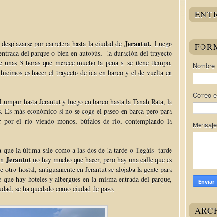
ENT
Jerantut.
desplazarse por carretera hasta la ciudad de
Luego
FOR
 entrada del parque o bien en autobús, la duración del trayecto
de unas 3 horas que merece mucho la pena si se tiene tiempo.
Nombre
icimos es hacer el trayecto de ida en barco y el de vuelta en
Correo e
 Lumpur hasta Jerantut y luego en barco hasta la Tanah Rata, la
s. Es más económico si no se coge el paseo en barca pero para
r por el río viendo monos, búfalos de rio, contemplando la
Mensaj
a que la última sale como a las dos de la tarde o llegáis tarde
Jerantut
 en
no hay mucho que hacer, pero hay una calle que es
 otro hostal, antiguamente en Jerantut se alojaba la gente para
de que hay hoteles y albergues en la misma entrada del parque,
ciudad, se ha quedado como ciudad de paso.
ARC