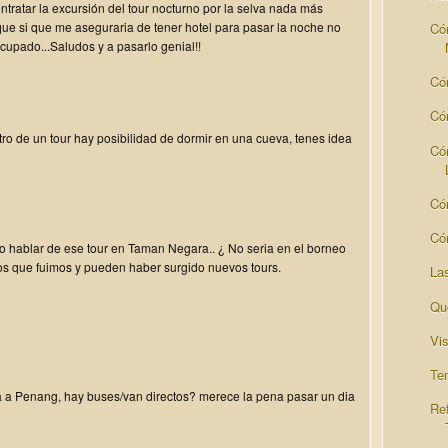
tratar la excursión del tour nocturno por la selva nada más
ue si que me aseguraria de tener hotel para pasar la noche no
Có
ocupado...Saludos y a pasarlo genial!!
Có
Có
tro de un tour hay posibilidad de dormir en una cueva, tenes idea
Có
Có
Có
 hablar de ese tour en Taman Negara.. ¿ No seria en el borneo
s que fuimos y pueden haber surgido nuevos tours.
La
Qu
Vi
Te
 a Penang, hay buses/van directos? merece la pena pasar un dia
Re