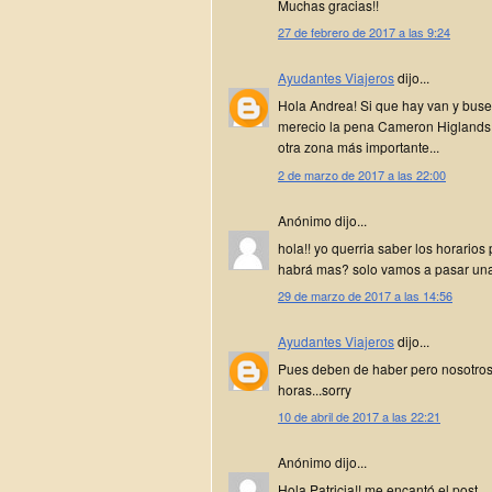
Muchas gracias!!
27 de febrero de 2017 a las 9:24
Ayudantes Viajeros
dijo...
Hola Andrea! Si que hay van y bus
merecio la pena Cameron Higlands p
otra zona más importante...
2 de marzo de 2017 a las 22:00
Anónimo dijo...
hola!! yo querria saber los horarios
habrá mas? solo vamos a pasar una
29 de marzo de 2017 a las 14:56
Ayudantes Viajeros
dijo...
Pues deben de haber pero nosotros
horas...sorry
10 de abril de 2017 a las 22:21
Anónimo dijo...
Hola Patricia!! me encantó el post.