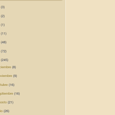
0
(3)
9
(2)
8
(1)
7
(11)
6
(48)
5
(72)
4
(245)
ciembre
(8)
oviembre
(9)
ctubre
(16)
eptiembre
(16)
gosto
(21)
lio
(26)