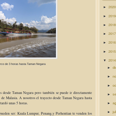
202
►
201
►
201
►
201
►
201
►
201
►
201
▼
rco de 3 horas hasta Taman Negara
di
►
n
►
o
►
s desde Taman Negara pero también se puede ir directamente
s
►
 de Malasia. A nosotros el trayecto desde Taman Negara hasta
 tardó unas 5 horas.
a
►
ju
►
 pueden ser: Kuala Lumpur, Penang,y Perhentian te venden los