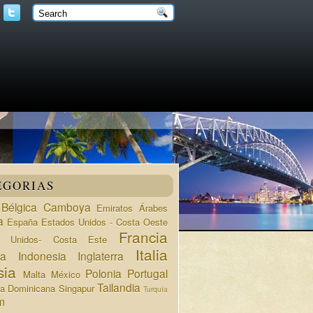
EGORIAS
Bélgica
Camboya
Emiratos Árabes
a
España
Estados Unidos - Costa Oeste
Francia
s Unidos- Costa Este
Italia
da
Indonesia
Inglaterra
sia
Polonia
Portugal
Malta
México
Tailandia
ca Dominicana
Singapur
Turquía
m