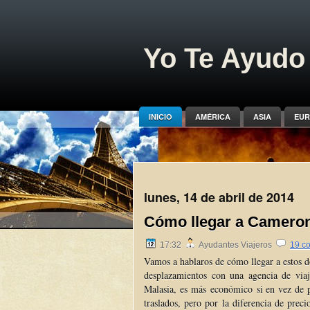
Yo Te Ayudo 
INICIO
AMÉRICA
ASIA
EUR
lunes, 14 de abril de 2014
Cómo llegar a Cameron
17:32
Ayudantes Viajeros
19 c
Vamos a hablaros de cómo llegar a estos d
desplazamientos con una agencia de via
Malasia, es más económico si en vez de p
traslados, pero por la diferencia de prec