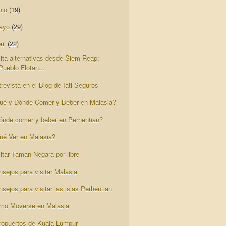
nio
(19)
ayo
(29)
ril
(22)
sita alternativas desde Siem Reap:
Pueblo Flotan...
revista en el Blog de Iati Seguros
ué y Dónde Comer y Beber en Malasia?
ónde comer y beber en Perhentian?
ué Ver en Malasia?
itar Taman Negara por libre
nsejos para visitar Malasia
sejos para visitar las islas Perhentian
mo Moverse en Malasia
ropuertos de Kuala Lumpur