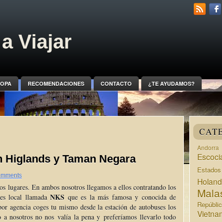
a Viajar
OPA
RECOMENDACIONES
CONTACTO
¿TE AYUDAMOS?
CAT
Andorra
Escoci
 Higlands y Taman Negara
Estado
omments
Holan
os lugares. En ambos nosotros llegamos a ellos contratando los
Mala
NKS
jes local llamada
que es la más famosa y conocida de
Repúbli
or agencia coges tu mismo desde la estación de autobuses los
Vietna
io a nosotros no nos valía la pena y preferíamos llevarlo todo