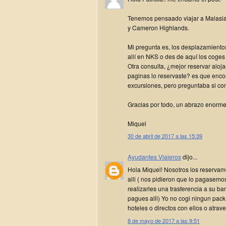
Tenemos pensaado viajar a Malasi
y Cameron Highlands.
Mi pregunta es, los desplazamiento
allí en NKS o des de aquí los coges 
Otra consulta, ¿mejor reservar al
paginas lo reservaste? es que enc
excursiones, pero preguntaba si con
Gracias por todo, un abrazo enorme
Miquel
30 de abril de 2017 a las 15:39
Ayudantes Viajeros
dijo...
Hola Miquel! Nosotros los reserv
alli ( nos pidieron que lo pagasemo
realizarles una trasferencia a su b
pagues alli) Yo no cogi ningun pac
hoteles o directos con ellos o atrav
8 de mayo de 2017 a las 9:51