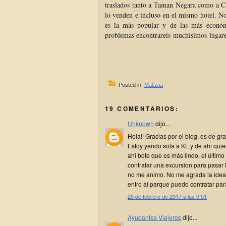
traslados tanto a Taman Negara como a C
lo venden e incluso en el mismo hotel. N
es la más popular y de las más económi
problemas encontrareis muchísimos lugare
Posted in:
Malasia
19 COMENTARIOS:
Unknown
dijo...
Hola!! Gracias por el blog, es de gr
Estoy yendo sola a KL y de ahi quie
ahi bote que es más lindo, el último
contratar una excursion para pasar
no me animo. No me agrada la idea 
entro al parque puedo contratar para
20 de febrero de 2017 a las 0:51
Ayudantes Viajeros
dijo...