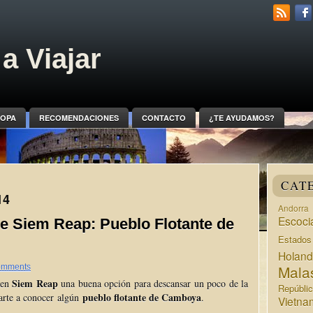
a Viajar
OPA
RECOMENDACIONES
CONTACTO
¿TE AYUDAMOS?
CAT
14
Andorra
Escoci
sde Siem Reap: Pueblo Flotante de
Estado
Holan
Mala
omments
Siem Reap
 en
una buena opción para descansar un poco de la
Repúbli
pueblo flotante de Camboya
arte a conocer algún
.
Vietna