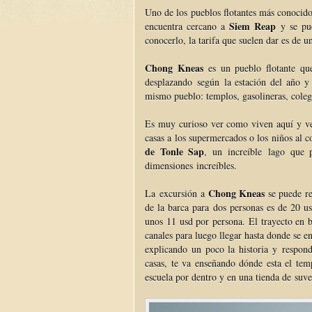
Uno de los pueblos flotantes más conocid
Siem Reap
encuentra cercano a
y se pue
conocerlo, la tarifa que suelen dar es de 
Chong Kneas
es un pueblo flotante qu
desplazando según la estación del año y 
mismo pueblo: templos, gasolineras, coleg
Es muy curioso ver como viven aquí y ve
casas a los supermercados o los niños al 
de Tonle Sap
, un increíble lago que
dimensiones increíbles.
Chong Kneas
La excursión a
se puede re
de la barca para dos personas es de 20 u
unos 11 usd por persona. El trayecto en
canales para luego llegar hasta donde se 
explicando un poco la historia y respon
casas, te va enseñando dónde esta el temp
escuela por dentro y en una tienda de suve