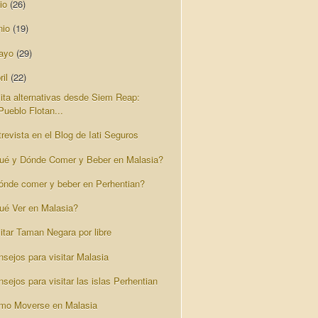
lio
(26)
nio
(19)
ayo
(29)
ril
(22)
sita alternativas desde Siem Reap:
Pueblo Flotan...
revista en el Blog de Iati Seguros
ué y Dónde Comer y Beber en Malasia?
ónde comer y beber en Perhentian?
ué Ver en Malasia?
itar Taman Negara por libre
nsejos para visitar Malasia
sejos para visitar las islas Perhentian
mo Moverse en Malasia