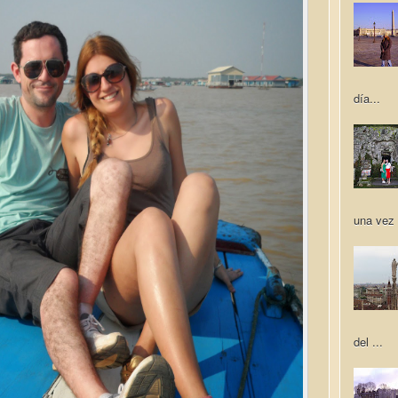
día...
una vez 
del ...