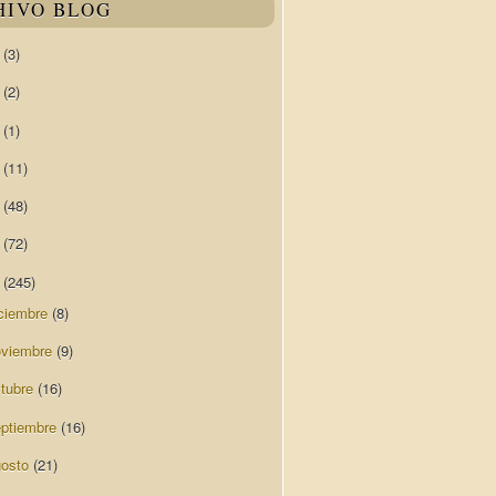
HIVO BLOG
0
(3)
9
(2)
8
(1)
7
(11)
6
(48)
5
(72)
4
(245)
ciembre
(8)
oviembre
(9)
ctubre
(16)
eptiembre
(16)
gosto
(21)