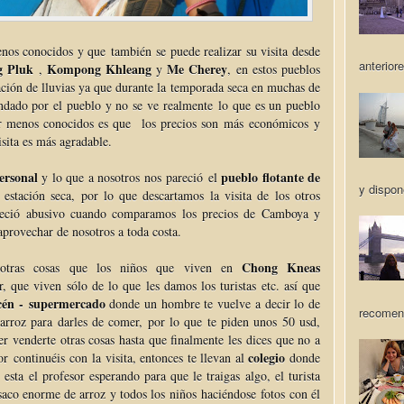
os conocidos y que también se puede realizar su visita desde
anteriore
 Pluk
Kompong Khleang
Me Cherey
,
y
, en estos pueblos
tación de lluvias ya que durante la temporada seca en muchas de
ndado por el pueblo y no se ve realmente lo que es un pueblo
ser menos conocidos es que los precios son más económicos y
sita es más agradable.
ersonal
pueblo flotante de
y lo que a nosotros nos pareció el
y dispon
stación seca, por lo que descartamos la visita de los otros
areció abusivo cuando comparamos los precios de Camboya y
 aprovechar de nosotros a toda costa.
Chong Kneas
e otras cosas que los niños que viven en
 que viven sólo de lo que les damos los turistas etc. así que
én - supermercado
donde un hombre te vuelve a decir lo de
recomen
arroz para darles de comer, por lo que te piden unos 50 usd,
r venderte otras cosas hasta que finalmente les dices que no a
colegio
r continuéis con la visita, entonces te llevan al
donde
 esta el profesor esperando para que le traigas algo, el turista
 saco enorme de arroz y todos los niños haciéndose fotos con él