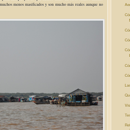
án muchos menos masificados y son mucho más reales aunque no
Ae
Có
Có
Có
Có
Có
Có
La
Qu
Vi
Te
Re