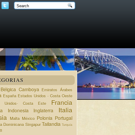
EGORIAS
Bélgica
Camboya
Emiratos Árabes
a
España
Estados Unidos - Costa Oeste
Francia
s Unidos- Costa Este
Italia
da
Indonesia
Inglaterra
sia
Polonia
Portugal
Malta
México
Tailandia
ca Dominicana
Singapur
Turquía
m