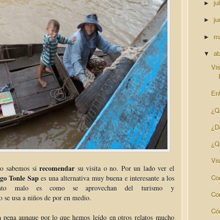
ju
►
ju
►
m
►
ab
▼
Vi
Ent
¿Q
¿D
¿Q
Vis
recomendar
no sabemos si
su visita o no. Por un lado ver el
Co
ago Tonle Sap
es una alternativa muy buena e interesante a los
o malo es como se aprovechan del turismo y
Con
 se usa a niños de por en medio.
Có
la pena aunque por lo que hemos leído en otros relatos mucho