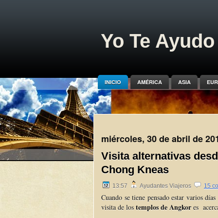
Yo Te Ayudo 
INICIO
AMÉRICA
ASIA
EUR
miércoles, 30 de abril de 20
Visita alternativas de
Chong Kneas
13:57
Ayudantes Viajeros
15 c
Cuando se tiene pensado estar varios días
templos de Angkor
visita de los
es acerc