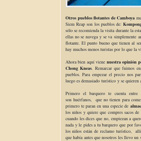
Otros pueblos flotantes de Camboya
men
Kompong
Siem Reap son los pueblos de:
sólo se recomienda la visita durante la es
ellas no se navega y se va simplemente a
flotante. El punto bueno que tienen al 
hay muchos menos turistas por lo que la vi
nuestra opinión p
Ahora bien aquí viene
Chong Kneas
. Remarcar que fuimos en e
pueblos. Para empezar el precio nos p
luego es demasiado turístico y se quieren
Primero el barquero te cuenta entr
son huérfanos, que no tienen para comer,
almac
primero te paran en una especie de
los niños y quiere que compres sacos de 
cuando les dices que no, empiezan a quere
nada y le pides a tu barquero que por favo
los niños están de reclamo turístico, allí
que había antes que nosotros les llevo un