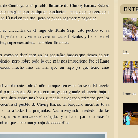
pueblo flotante de Chong Kneas.
os de Camboya es el
Este se
ENT
de arreglar con cualquier conductor para que te acerque a
unos 10 usd en tuc tuc pero se puede regatear y negociar.
lago de Tonle Sap
e se encuentra en el
, este pueblo se va
la gente que vive aquí vive en casas flotantes y tienen en el
ios, supermercados... también flotantes.
Lo...
r como se desplazan en las pequeñas barcas que tienen de sus
Lago
colegio, pero sobre todo lo que más nos impresiono fue el
 parece mucho más un mar que un lago ya que tiene unas
alizar durante todo el año, aunque sea estación seca. El precio
sd por persona. Si se va con un grupo grande el precio baja a
Londres 
 barca dura sobre una hora y media navegando primero por los
encuentra el pueblo de Chong Kneas. El barquero mientras te va
diendo a todas tus preguntas. Vas navegando alrededor de las
lo, el supermercado, el colegio...y te bajan para que veas la
nires que tiene una granja de cocodrilos.