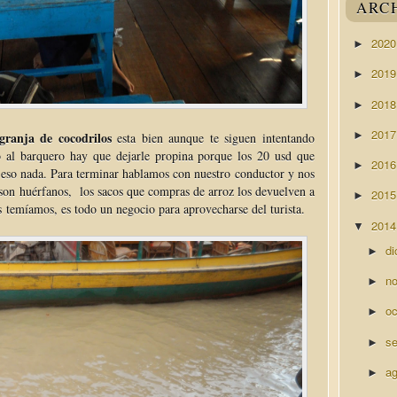
ARC
202
►
201
►
201
►
201
►
granja de cocodrilos
esta bien aunque te siguen intentando
o al barquero hay que dejarle propina porque los 20 usd que
201
►
e eso nada. Para terminar hablamos con nuestro conductor y nos
 son huérfanos, los sacos que compras de arroz los devuelven a
201
►
s temíamos, es todo un negocio para aprovecharse del turista.
201
▼
di
►
n
►
o
►
s
►
a
►