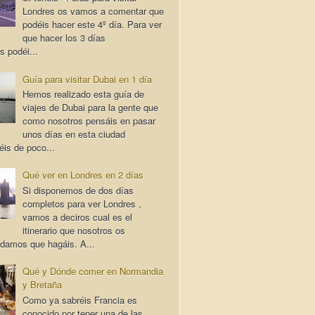
Londres os vamos a comentar que
podéis hacer este 4º día. Para ver
que hacer los 3 días
s podéi...
Guía para visitar Dubai en 1 día
Hemos realizado esta guía de
viajes de Dubai para la gente que
como nosotros pensáis en pasar
unos días en esta ciudad
éis de poco...
Qué ver en Londres en 2 días
Si disponemos de dos días
completos para ver Londres ,
vamos a deciros cual es el
itinerario que nosotros os
damos que hagáis. A...
Qué y Dónde comer en Normandia
y Bretaña
Como ya sabréis Francia es
conocido por tener una de las