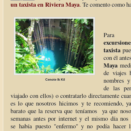
un taxista en Riviera Maya
.
Te comento como ha
Para
excurs
taxista
pued
con él ante
Maya
media
de viajes
nombres y
Cenote Ik Kil
de las pe
viajado con ellos) o contratarlo directamente cuan
es lo que nosotros hicimos y te recomiendo, y
barato que la reserva que teníamos ya que noso
semanas antes por internet y el mismo día nos
se había puesto "enfermo" y no podía hacer la