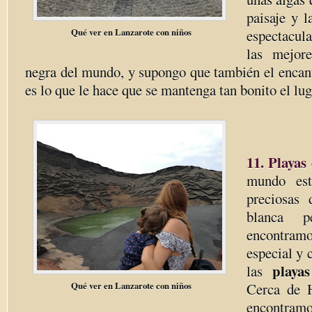
paisaje y l
Qué ver en Lanzarote con niños
espectacul
las mejor
negra del mundo, y supongo que también el encant
es lo que le hace que se mantenga tan bonito el lug
11. Playas
mundo est
preciosas
blanca p
encontra
especial y 
playas
las
Qué ver en Lanzarote con niños
Cerca de H
encontram