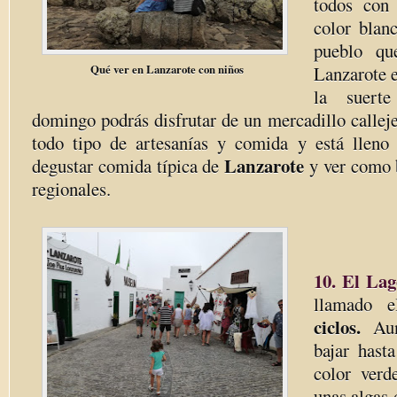
todos con 
color blan
pueblo qu
Qué ver en Lanzarote con niños
Lanzarote 
la suerte
domingo podrás disfrutar de un mercadillo callej
todo tipo de artesanías y comida y está lleno
Lanzarote
degustar comida típica de
y ver como b
regionales.
10. El Lag
llamado 
ciclos.
Aun
bajar hast
color verd
unas algas 