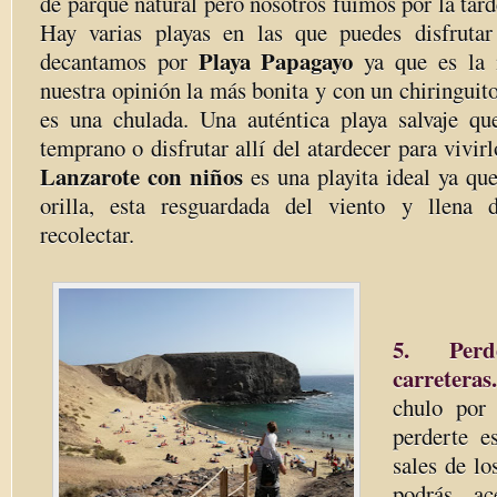
de parque natural pero nosotros fuimos por la tard
Hay varias playas en las que puedes disfrutar
Playa Papagayo
decantamos por
ya que es la
nuestra opinión la más bonita y con un chiringuito
es una chulada. Una auténtica playa salvaje q
temprano o disfrutar allí del atardecer para vivirl
Lanzarote con niños
es una playita ideal ya qu
orilla, esta resguardada del viento y llena d
recolectar.
5. Per
carreteras.
chulo por
perderte 
sales de l
podrás ac