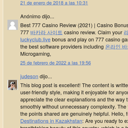
21 de enero de 2018 a las 10:31
Anónimo dijo...
Best 777 Casino Review (2021) | Casino Bonu
777
바카라 사이트
casino review. Claim your
luckyclub.live
bonus and play on 777 casino g
the best software providers including
온라인 바
Microgaming,
25 de febrero de 2022 a las 19:56
judeson
dijo...
This blog post is excellent! The content is writ
user-friendly style, making it enjoyable for anyo
appreciate the clear explanations and the way t
smoothly without unnecessary complexity. The 
the points shared are genuinely helpful. Hello, 
Destinations in Kazakhstan
: Are you ready to e
breathtaking beauty of this country, which is a t