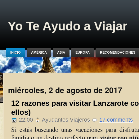
Yo Te Ayudo a Viajar
INICIO
AMÉRICA
ASIA
EUROPA
RECOMENDACIONES
miércoles, 2 de agosto de 2017
12 razones para visitar Lanzarote co
ellos)
22:00
Ayudantes Viajeros
17 comments
Si estás buscando unas vacaciones para disfruta
viajar con ni
familia o un destino perfecto para