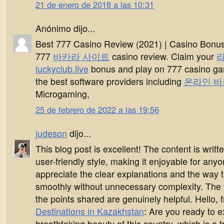
21 de enero de 2018 a las 10:31
Anónimo dijo...
Best 777 Casino Review (2021) | Casino Bonu
777
바카라 사이트
casino review. Claim your
luckyclub.live
bonus and play on 777 casino g
the best software providers including
온라인 바
Microgaming,
25 de febrero de 2022 a las 19:56
judeson
dijo...
This blog post is excellent! The content is writ
user-friendly style, making it enjoyable for anyo
appreciate the clear explanations and the way t
smoothly without unnecessary complexity. The 
the points shared are genuinely helpful. Hello, 
Destinations in Kazakhstan
: Are you ready to e
breathtaking beauty of this country, which is a t