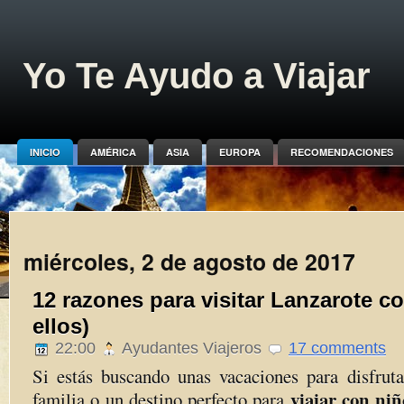
Yo Te Ayudo a Viajar
INICIO
AMÉRICA
ASIA
EUROPA
RECOMENDACIONES
miércoles, 2 de agosto de 2017
12 razones para visitar Lanzarote co
ellos)
22:00
Ayudantes Viajeros
17 comments
Si estás buscando unas vacaciones para disfruta
viajar con ni
familia o un destino perfecto para