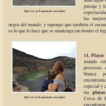
paisaje y l
Qué ver en Lanzarote con niños
espectacul
las mejor
negra del mundo, y supongo que también el encant
es lo que le hace que se mantenga tan bonito el lug
11. Playas
mundo est
preciosas
blanca p
encontra
especial y 
playas
las
Qué ver en Lanzarote con niños
Cerca de H
encontram