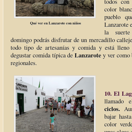
todos con 
color blan
pueblo qu
Qué ver en Lanzarote con niños
Lanzarote 
la suerte
domingo podrás disfrutar de un mercadillo callej
todo tipo de artesanías y comida y está lleno
Lanzarote
degustar comida típica de
y ver como b
regionales.
10. El Lag
llamado 
ciclos.
Aun
bajar hast
color verd
unas algas 