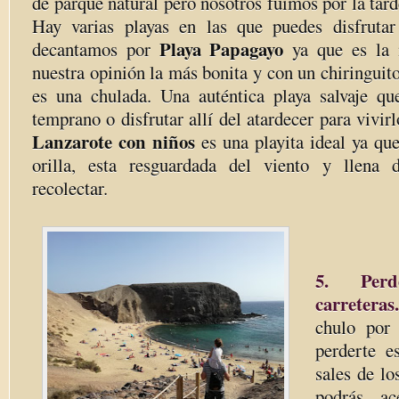
de parque natural pero nosotros fuimos por la tard
Hay varias playas en las que puedes disfrutar
Playa Papagayo
decantamos por
ya que es la
nuestra opinión la más bonita y con un chiringuito
es una chulada. Una auténtica playa salvaje q
temprano o disfrutar allí del atardecer para vivirl
Lanzarote con niños
es una playita ideal ya qu
orilla, esta resguardada del viento y llena d
recolectar.
5. Per
carreteras.
chulo por
perderte 
sales de l
podrás ac