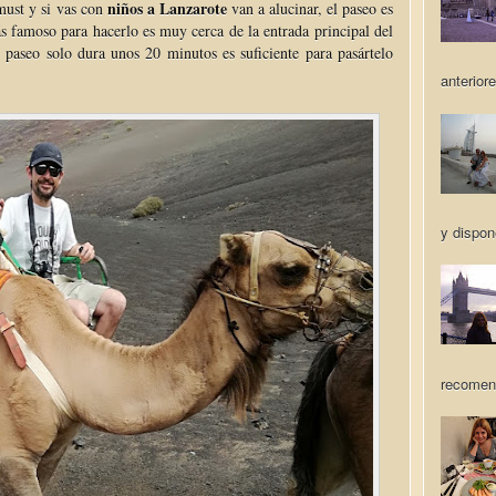
niños a Lanzarote
ust y si vas con
van a alucinar, el paseo es
s famoso para hacerlo es muy cerca de la entrada principal del
paseo solo dura unos 20 minutos es suficiente para pasártelo
anteriore
y dispon
recomen