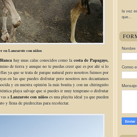
la vez e
que...
FOR
Nombre
r en Lanzarote con niños
Blanca
costa de Papagayo,
hay unas calas conocidos como la
amino de tierra y aunque no te puedas creer que es por ahí sí lo
Correo e
ellas ya que se trata de parque natural pero nosotros fuimos por
ayas en las que puedes disfrutar pero nosotros nos decantamos
ocida y en nuestra opinión la más bonita y con un chiringuito
Mensaj
téntica playa salvaje que si puedes ir muy temprano o disfrutar
Lanzarote con niños
i vas a
es una playita ideal ya que pueden
nto y llena de piedrecitas para recolectar.