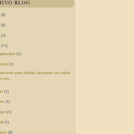
HIVO BLOG
0
(3)
9
(2)
8
(1)
7
(11)
eptiembre
(1)
gosto
(1)
 razones para visitar Lanzarote con niños
(o sin...
lio
(1)
nio
(1)
ayo
(1)
ril
(1)
arzo
(2)