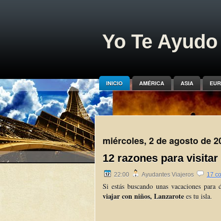
Yo Te Ayudo 
INICIO
AMÉRICA
ASIA
EUR
miércoles, 2 de agosto de 2
12 razones para visitar
22:00
Ayudantes Viajeros
17 c
Si estás buscando unas vacaciones para d
viajar con niños, Lanzarote
es tu isla.