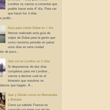
Londres os vamos a comentar que
podéis hacer este 4º día. Para ver
que hacer los 3 días
s podéi...
Guía para visitar Dubai en 1 día
Hemos realizado esta guía de
viajes de Dubai para la gente que
como nosotros pensáis en pasar
unos días en esta ciudad
éis de poco...
Qué ver en Londres en 2 días
Si disponemos de dos días
completos para ver Londres ,
vamos a deciros cual es el
itinerario que nosotros os
damos que hagáis. A...
Qué y Dónde comer en Normandia
y Bretaña
Como ya sabréis Francia es
conocido por tener una de las