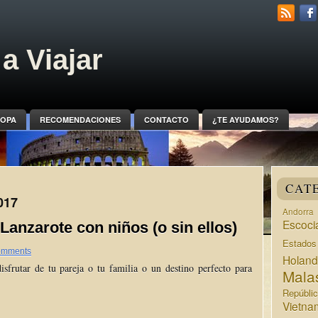
a Viajar
OPA
RECOMENDACIONES
CONTACTO
¿TE AYUDAMOS?
CAT
017
Andorra
Escoci
 Lanzarote con niños (o sin ellos)
Estado
omments
Holan
isfrutar de tu pareja o tu familia o un destino perfecto para
Mala
Repúbli
Vietna