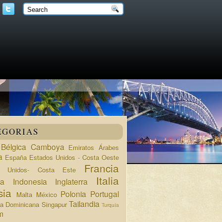
EGORIAS
Bélgica
Camboya
Emiratos Árabes
a
España
Estados Unidos - Costa Oeste
Francia
s Unidos- Costa Este
Italia
da
Indonesia
Inglaterra
sia
Polonia
Portugal
Malta
México
Tailandia
ca Dominicana
Singapur
Turquía
m