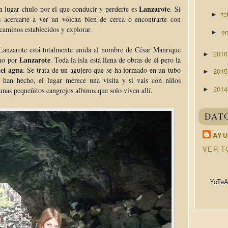
Lanzarote
 lugar chulo por el que conducir y perderte es
. Si
fe
►
 acercarte a ver un volcán bien de cerca o encontrarte con
 caminos establecidos y explorar.
e
►
Lanzarote está totalmente unida al nombre de César Manrique
201
►
Lanzarote
mo por
. Toda la isla está llena de obras de él pero la
el agua
. Se trata de un agujero que se ha formado en un tubo
201
►
o han hecho, el lugar merece una visita y si vais con niños
201
►
unas pequeñitos cangrejos albinos que solo viven allí.
DAT
AYU
VER T
YoTeA