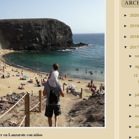
ARC
202
►
201
►
201
►
201
▼
s
►
a
▼
12
ju
►
ju
►
m
►
ab
►
r en Lanzarote con niños
m
►