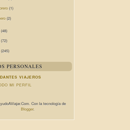
brero
(1)
nero
(2)
6
(48)
5
(72)
4
(245)
OS PERSONALES
DANTES VIAJEROS
ODO MI PERFIL
yudoAViajar.Com. Con la tecnología de
Blogger
.