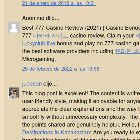
21 de enero de 2018 a las 10:31
Anónimo dijo...
Best 777 Casino Review (2021) | Casino Bonu
777
바카라 사이트
casino review. Claim your
luckyclub.live
bonus and play on 777 casino g
the best software providers including
온라인 바
Microgaming,
25 de febrero de 2022 a las 19:56
judeson
dijo...
This blog post is excellent! The content is writ
user-friendly style, making it enjoyable for anyo
appreciate the clear explanations and the way t
smoothly without unnecessary complexity. The 
the points shared are genuinely helpful. Hello, 
Destinations in Kazakhstan
: Are you ready to e
breathtaking beauty of this country, which is a t