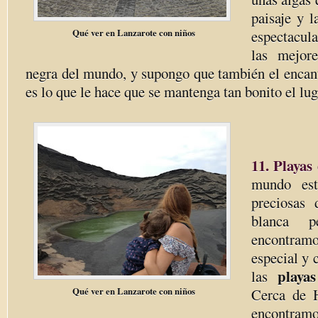
paisaje y l
Qué ver en Lanzarote con niños
espectacul
las mejor
negra del mundo, y supongo que también el encant
es lo que le hace que se mantenga tan bonito el lug
11. Playas
mundo est
preciosas
blanca p
encontra
especial y 
playas
las
Qué ver en Lanzarote con niños
Cerca de H
encontram