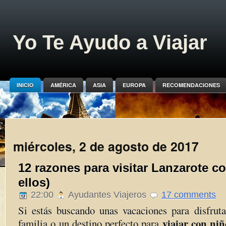
Yo Te Ayudo a Viajar
INICIO
AMÉRICA
ASIA
EUROPA
RECOMENDACIONES
miércoles, 2 de agosto de 2017
12 razones para visitar Lanzarote co
ellos)
22:00
Ayudantes Viajeros
17 comments
Si estás buscando unas vacaciones para disfruta
viajar con ni
familia o un destino perfecto para