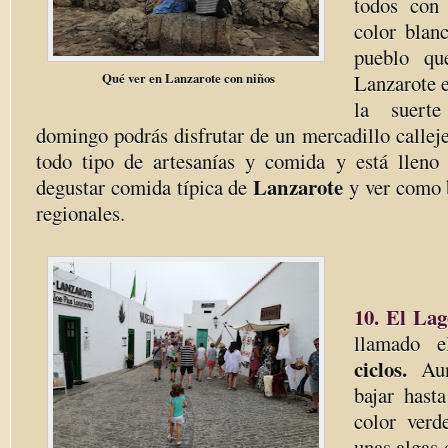
todos con 
color blan
pueblo qu
Qué ver en Lanzarote con niños
Lanzarote 
la suerte
domingo podrás disfrutar de un mercadillo callej
todo tipo de artesanías y comida y está lleno
Lanzarote
degustar comida típica de
y ver como b
regionales.
10. El Lag
llamado 
ciclos.
Aun
bajar hast
color verd
unas algas 