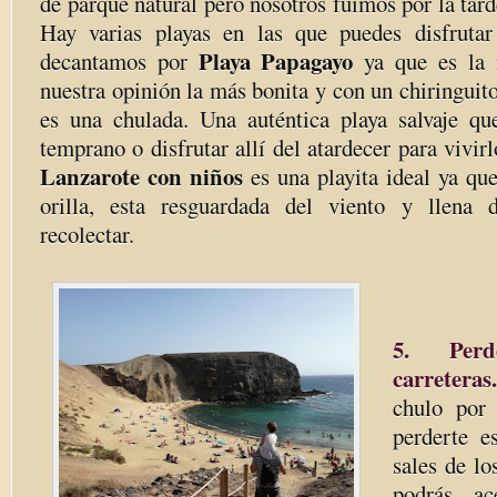
de parque natural pero nosotros fuimos por la tard
Hay varias playas en las que puedes disfrutar
Playa Papagayo
decantamos por
ya que es la
nuestra opinión la más bonita y con un chiringuito
es una chulada. Una auténtica playa salvaje q
temprano o disfrutar allí del atardecer para vivirl
Lanzarote con niños
es una playita ideal ya qu
orilla, esta resguardada del viento y llena d
recolectar.
5. Per
carreteras.
chulo por
perderte 
sales de l
podrás ac