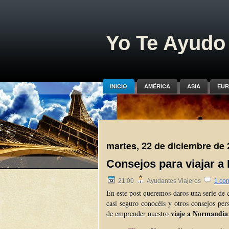
Yo Te Ayudo 
INICIO
AMÉRICA
ASIA
EUR
martes, 22 de diciembre de
Consejos para viajar 
21:00
Ayudantes Viajeros
1 co
En este post queremos daros una serie de 
casi seguro conocéis y otros consejos pe
viaje a Normandia
de emprender nuestro