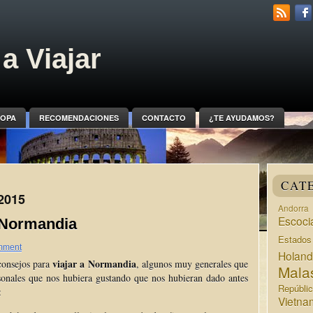
a Viajar
OPA
RECOMENDACIONES
CONTACTO
¿TE AYUDAMOS?
CAT
 2015
Andorra
Escoci
a Normandia
Estado
mment
Holan
viajar a Normandia
consejos para
, algunos muy generales que
Mala
rsonales que nos hubiera gustando que nos hubieran dado antes
Repúbli
:
Vietna