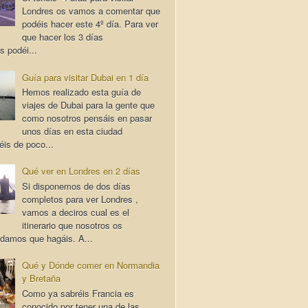
Londres os vamos a comentar que
podéis hacer este 4º día. Para ver
que hacer los 3 días
s podéi...
Guía para visitar Dubai en 1 día
Hemos realizado esta guía de
viajes de Dubai para la gente que
como nosotros pensáis en pasar
unos días en esta ciudad
éis de poco...
Qué ver en Londres en 2 días
Si disponemos de dos días
completos para ver Londres ,
vamos a deciros cual es el
itinerario que nosotros os
damos que hagáis. A...
Qué y Dónde comer en Normandia
y Bretaña
Como ya sabréis Francia es
conocido por tener una de las