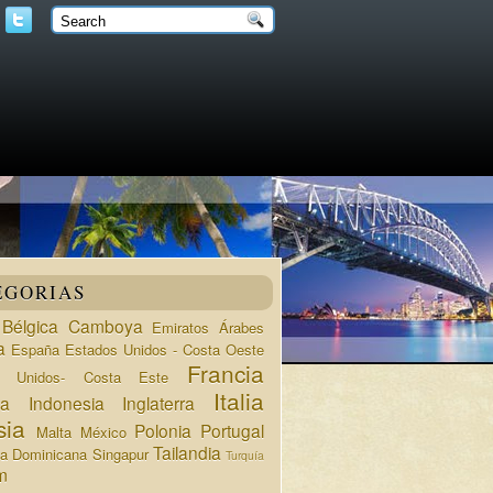
EGORIAS
Bélgica
Camboya
Emiratos Árabes
a
España
Estados Unidos - Costa Oeste
Francia
s Unidos- Costa Este
Italia
da
Indonesia
Inglaterra
sia
Polonia
Portugal
Malta
México
Tailandia
ca Dominicana
Singapur
Turquía
m