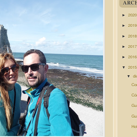
ARC
202
►
201
►
201
►
201
►
201
►
201
▼
di
▼
Co
Có
Gu
Guí
Ho