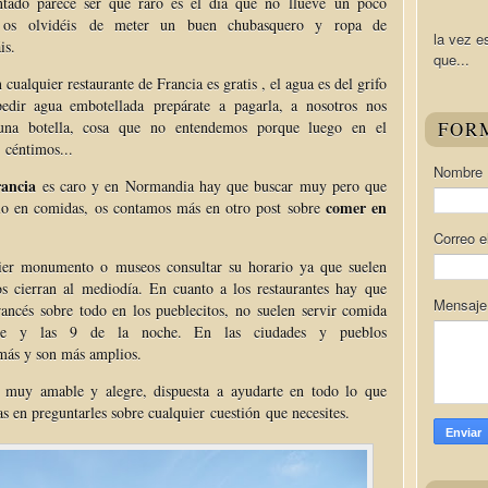
do parece ser que raro es el día que no llueve un poco
os olvidéis de meter un buen chubasquero y ropa de
la vez e
is.
que...
cualquier restaurante de Francia es gratis , el agua es del grifo
edir agua embotellada prepárate a pagarla, a nosotros nos
FOR
una botella, cosa que no entendemos porque luego en el
 céntimos...
Nombre
ancia
es caro y en Normandia hay que buscar muy pero que
comer en
llo en comidas, os contamos más en otro post sobre
Correo e
uier monumento o museos consultar su horario ya que suelen
os cierran al mediodía. En cuanto a los restaurantes hay que
Mensaj
rancés sobre todo en los pueblecitos, no suelen servir comida
e y las 9 de la noche. En las ciudades y pueblos
 más y son más amplios.
muy amable y alegre, dispuesta a ayudarte en todo lo que
as en preguntarles sobre cualquier cuestión que necesites.