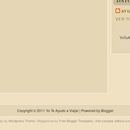
DAT
AYU
VER T
YoTeA
Copyright © 2011
Yo Te Ayudo a Viajar
| Powered by
Blogger
gn by
Wordpress Theme
| Bloggerized by
Free Blogger Templates
|
free samples without su