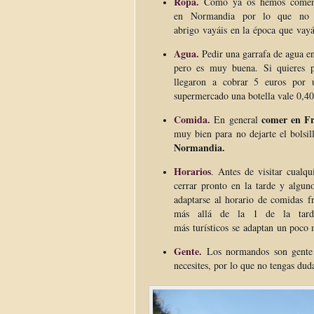
Ropa.
Como ya os hemos comenta
en Normandia por lo que no 
abrigo vayáis en la época que vayá
Agua.
Pedir una garrafa de agua en 
pero es muy buena. Si quieres p
llegaron a cobrar 5 euros por 
supermercado una botella vale 0,40
Comida.
comer en Fr
En general
muy bien para no dejarte el bolsi
Normandia.
Horarios
. Antes de visitar cualq
cerrar pronto en la tarde y algun
adaptarse al horario de comidas f
más allá de la 1 de la tard
más turísticos se adaptan un poco
Gente.
Los normandos son gente 
necesites, por lo que no tengas dud