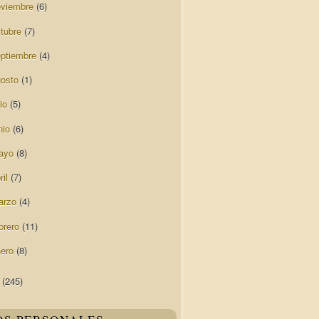
oviembre
(6)
ctubre
(7)
eptiembre
(4)
gosto
(1)
lio
(5)
nio
(6)
ayo
(8)
ril
(7)
arzo
(4)
brero
(11)
nero
(8)
4
(245)