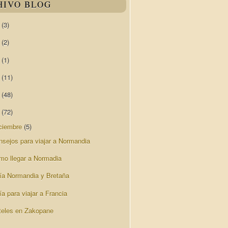
HIVO BLOG
0
(3)
9
(2)
8
(1)
7
(11)
6
(48)
5
(72)
ciembre
(5)
nsejos para viajar a Normandia
mo llegar a Normadia
ía Normandia y Bretaña
a para viajar a Francia
teles en Zakopane