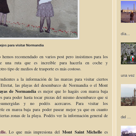
día...
jos para visitar Normandia
 hemos recomendado en varios post pero insistimos para los
ce una ruta que es increíble para hacerla en coche y
otro tipo de medios de trasporte es más costoso.
una vez 
dientes a la información de las mareas para visitar ciertos
 Etretat, las playas del desembarco de Normandia o el Mont
playas de Normandia
es mejor que lo hagáis con marea baja
s para poder hasta tocar piezas del mismo desembarco que si
umergidas y no podéis acercaros. Para visitar los
ble en marea baja para poder pasear mejor ya que en cuanto
iertas zonas de la playa. Podéis ver la información general de
del ...
lle.
Mont Saint Michelle
Lo que más impresiona del
es