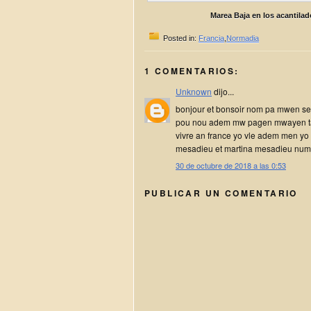
Marea Baja en los acantilad
Posted in:
Francia
,
Normadia
1 COMENTARIOS:
Unknown
dijo...
bonjour et bonsoir nom pa mwen se 
pou nou adem mw pagen mwayen tan
vivre an france yo vle adem men y
mesadieu et martina mesadieu nu
30 de octubre de 2018 a las 0:53
PUBLICAR UN COMENTARIO