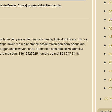
n
►
os de Etretat. Consejos para visitar Normandia.
o
►
s
►
a
►
ju
►
johnley jerry mesadieu map viv nan repliblik dominicano mw vle
pri mwen vle ale an france paske mwen gen deux soeur kap
ju
►
o pagen ase mwayen tanpri edem nom sem nan se katiana lisa
m
mero ma soeur 33612525625 numero de moi 829 747 3418
►
ab
►
m
►
fe
►
e
►
201
►