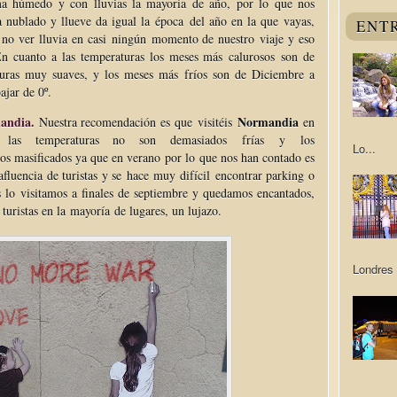
a húmedo y con lluvias la mayoría de año, por lo que nos
a nublado y llueve da igual la época del año en la que vayas,
ENT
e no ver lluvia en casi ningún momento de nuestro viaje y eso
En cuanto a las temperaturas los meses más calurosos son de
uras muy suaves, y los meses más fríos son de Diciembre a
ajar de 0º.
andia.
Normandia
Nuestra recomendación es que visitéis
en
las temperaturas no son demasiados frías y los
Lo...
os masificados ya que en verano por lo que nos han contado es
fluencia de turistas y se hace muy difícil encontrar parking o
s lo visitamos a finales de septiembre y quedamos encantados,
 turistas en la mayoría de lugares, un lujazo.
Londres 