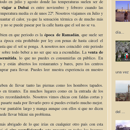
todo en julio y agosto donde las temperaturas suelen ser de
viajar a Dubai
es entre noviembre y febrero cuando las
temperatura media es de unos 22º. Nosotros viajamos en Julio y
uantar el calor, ya que la sensación
térmica
es de mucho más
y no se puede pasear por la calle hasta que el sol no se va.
día...
época de Ramadán
s bien en que periodo es la
, que suele ser
ta época esta prohibido por ley con penas de hasta cárcel el
sta que el sol se ponga. A nosotros nos coincidió este periodo
venta de
r sobre todo beber a no ser que sea a escondidas. La
permitida
, lo que no puedes es consumirlas en público. En
n y están abiertos los restaurantes y bares, pero los centros
prar para llevar. Puedes leer nuestra experiencia en nuestro
una vez 
ben de llevar tanto las piernas como los hombros tapados.
 en tirantes. En muchos lugares como en la entrada de los
les recordándotelo. Nosotros vimos chicas con faldas cortas y
 pasarte nada por llevarlo pero si puedes evitarlo mucho mejor.
var pantalón largo y manga aunque con ellos si que no dicen
del ...
puede llevar bikini sin problema.
ás abrigado de lo que irías en cualquier otro país con esta
aire acondicionado
quí el
esta presente en todos los lugares: