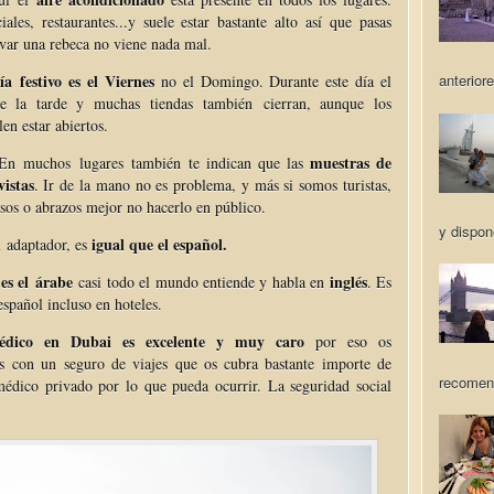
ales, restaurantes...y suele estar bastante alto así que pasas
evar una rebeca no viene nada mal.
ía festivo es el Viernes
anteriore
no el Domingo. Durante este día el
e la tarde y muchas tiendas también cierran, aunque los
en estar abiertos.
muestras de
n muchos lugares también te indican que las
vistas
. Ir de la mano no es problema, y más si somos turistas,
sos o abrazos mejor no hacerlo en público.
y dispon
igual que el español.
 adaptador, es
 es el árabe
inglés
casi todo el mundo entiende y habla en
. Es
español incluso en hoteles.
médico en Dubai es excelente y muy caro
por eso os
 con un seguro de viajes que os cubra bastante importe de
recomen
édico privado por lo que pueda ocurrir. La seguridad social