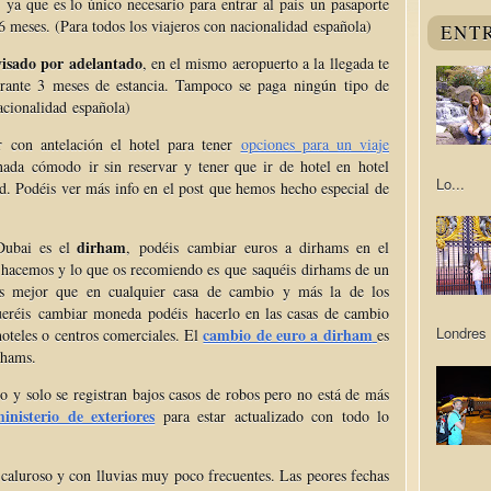
ya que es lo único necesario para entrar al
país
un pasaporte
6 meses. (Para todos los viajeros con nacionalidad española)
ENT
isado por adelantado
, en el mismo aeropuerto a la llegada te
rante 3 meses de estancia. Tampoco se paga ningún tipo de
nacionalidad española
)
 con antelación el hotel para tener
opciones para un viaje
nada cómodo ir sin reservar y tener que ir de hotel en hotel
Lo...
d. Podéis ver más info en el post que hemos hecho especial de
dirham
Dubai es el
, podéis cambiar euros a dirhams en el
 hacemos y lo que os recomiendo es que saquéis dirhams de un
es mejor que en cualquier casa de cambio y más la de los
ueréis cambiar moneda podéis hacerlo en las casas de cambio
Londres 
cambio de euro a dirham
hoteles o centros comerciales. El
es
rhams.
 y solo se registran bajos casos de robos pero no está de más
inisterio de exteriores
para estar actualizado con todo lo
aluroso y con lluvias muy poco frecuentes. Las peores fechas