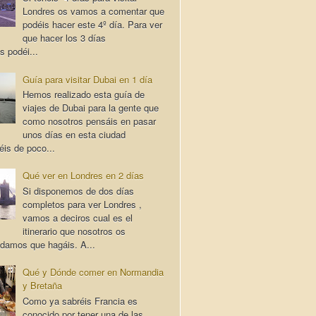
Londres os vamos a comentar que
podéis hacer este 4º día. Para ver
que hacer los 3 días
s podéi...
Guía para visitar Dubai en 1 día
Hemos realizado esta guía de
viajes de Dubai para la gente que
como nosotros pensáis en pasar
unos días en esta ciudad
éis de poco...
Qué ver en Londres en 2 días
Si disponemos de dos días
completos para ver Londres ,
vamos a deciros cual es el
itinerario que nosotros os
damos que hagáis. A...
Qué y Dónde comer en Normandia
y Bretaña
Como ya sabréis Francia es
conocido por tener una de las