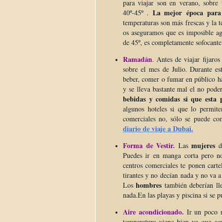
para viajar son en verano, sobre 
La mejor época para 
40º-45º .
temperaturas son más frescas y la 
os aseguramos que es imposible ag
de 45º, es completamente sofocante 
Ramadán
. Antes de viajar fijaro
sobre el mes de Julio. Durante es
beber, comer o fumar en público ha
y se lleva bastante mal el no pode
bebidas y comidas si que esta 
algunos hoteles si que lo permite
comerciales no, sólo se puede com
diario de viaje a Dubai.
Forma de Vestir.
mujeres
Las
de
Puedes ir en manga corta pero no
centros comerciales te ponen carte
tirantes y no decían nada y no va a
hombres
Los
también deberían lle
nada.
En las playas y piscina si se 
Aire acondicionado.
Ir un poco m
temperatura viene bien ya que a