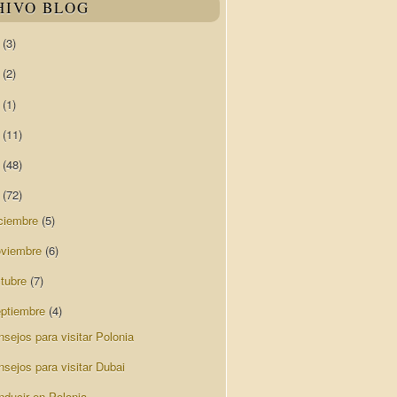
HIVO BLOG
0
(3)
9
(2)
8
(1)
7
(11)
6
(48)
5
(72)
ciembre
(5)
oviembre
(6)
ctubre
(7)
eptiembre
(4)
sejos para visitar Polonia
nsejos para visitar Dubai
nducir en Polonia