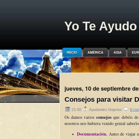
Yo Te Ayudo 
INICIO
AMÉRICA
ASIA
EUR
jueves, 10 de septiembre de
Consejos para visitar 
21:00
Ayudantes Viajeros
8 co
consejos
Os damos varios
que debéis de
nosotros nos hubiera venido genial saberl
Documentación.
Antes de viajar 