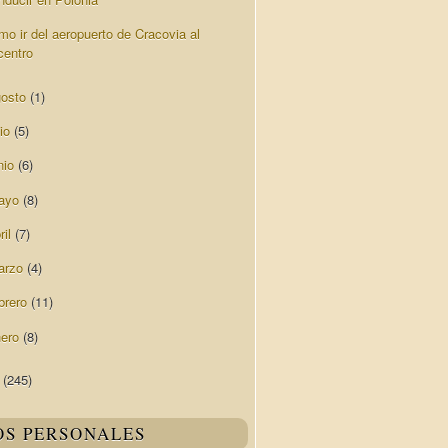
mo ir del aeropuerto de Cracovia al
centro
gosto
(1)
lio
(5)
nio
(6)
ayo
(8)
ril
(7)
arzo
(4)
brero
(11)
nero
(8)
4
(245)
OS PERSONALES