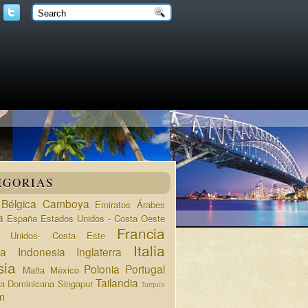
EGORIAS
Bélgica
Camboya
Emiratos Árabes
a
España
Estados Unidos - Costa Oeste
Francia
s Unidos- Costa Este
Italia
da
Indonesia
Inglaterra
sia
Polonia
Portugal
Malta
México
Tailandia
ca Dominicana
Singapur
Turquía
m