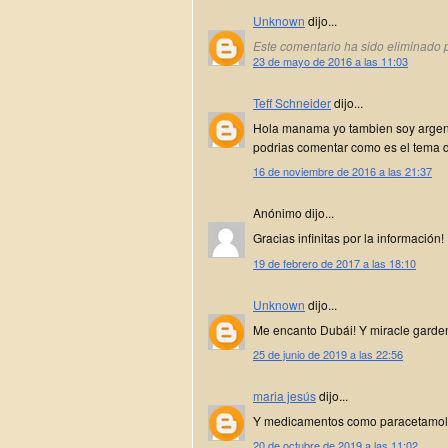
Unknown
dijo...
Este comentario ha sido eliminado p
23 de mayo de 2016 a las 11:03
Teff Schneider
dijo...
Hola manama yo tambien soy argenti
podrias comentar como es el tema d
16 de noviembre de 2016 a las 21:37
Anónimo dijo...
Gracias infinitas por la información!
19 de febrero de 2017 a las 18:10
Unknown
dijo...
Me encanto Dubái! Y miracle garde
25 de junio de 2019 a las 22:56
maria jesús
dijo...
Y medicamentos como paracetamol a
20 de octubre de 2019 a las 11:02