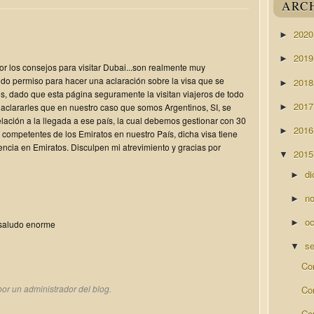
ARC
202
►
201
►
r los consejos para visitar Dubai...son realmente muy
pido permiso para hacer una aclaración sobre la visa que se
201
►
os, dado que esta página seguramente la visitan viajeros de todo
201
 aclararles que en nuestro caso que somos Argentinos, SI, se
►
lación a la llegada a ese país, la cual debemos gestionar con 30
201
►
 competentes de los Emiratos en nuestro País, dicha visa tiene
ncia en Emiratos. Disculpen mi atrevimiento y gracias por
201
▼
di
►
n
►
o
►
saludo enorme
s
▼
Con
or un administrador del blog.
Co
Co