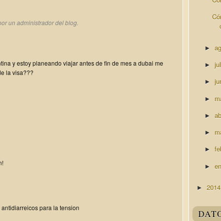
Có
or un administrador del blog.
a
►
na y estoy planeando viajar antes de fin de mes a dubai me
ju
►
e la visa???
ju
►
m
►
ab
►
m
►
fe
►
n!
e
►
201
►
ntidiarreicos para la tension
DAT