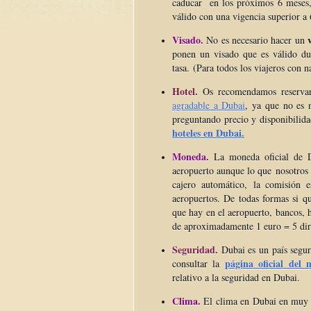
caducar en los
próximos
6 meses, 
válido con una vigencia superior a 
Visado.
v
No es necesario hacer un
ponen un visado que es válido du
tasa.
(Para todos los viajeros con 
Hotel.
Os recomendamos reservar
agradable a Dubai
, ya que no es 
preguntando precio y disponibilida
hoteles en Dubai.
Moneda.
La moneda oficial de 
aeropuerto aunque lo que nosotros
cajero automático, la comisión 
aeropuertos. De todas formas si q
que hay en el aeropuerto, bancos, 
de aproximadamente 1 euro = 5 di
Seguridad.
Dubai es un país seguro
página oficial del m
consultar la
relativo a la seguridad en Dubai.
Clima.
El clima en Dubai en muy c