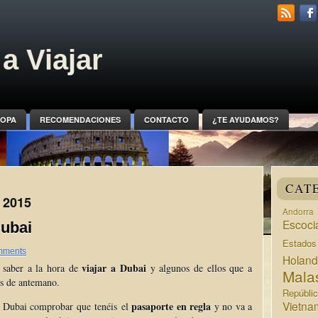
a Viajar
OPA
RECOMENDACIONES
CONTACTO
¿TE AYUDAMOS?
CAT
 2015
Andorra
Escoci
Dubai
Estado
mments
Holan
viajar a Dubai
 saber a la hora de
y algunos de ellos que a
Mala
os de antemano.
Repúbli
Vietna
pasaporte en regla
a Dubai comprobar que
tenéis
el
y no va a